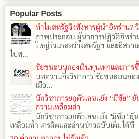
Popular Posts
ทำไมสหรัฐจึงสังหารผู้นำอิหร่าน? ว
ภาพประกอบ ผู้นำการปฏิวัติอิหร่า
ใหญ่ร่วมระหว่างสหรัฐฯ และอิสราเอล
ไปส...
ชัยชนะบนกองเงินทุนเทาและการซื้อเ
บทความกึ่งวิชาการ ชัยชนะบนกองเงิ
เมื่อ...
นักวิชาการยกตัวเลขแย้ง “มีชัย” 
ความเหลื่อมล้ำ
นักวิชาการยกตัวเลขแย้ง "มีชัย" 
เหลื่อมล้ำ เครดิตและอ่านข่าวฉบับเต็มได้ที
30 คำถามจากคนไม่รักเจ้า