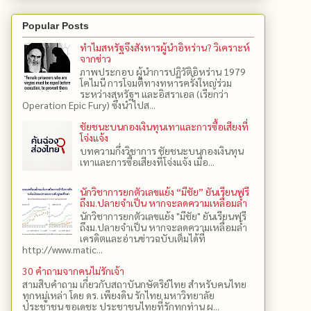
Popular Posts
ทำไมสหรัฐจึงสังหารผู้นำอิหร่าน? วิเคราะห์
จากข่าว
ภาพประกอบ ผู้นำการปฏิวัติอิหร่าน 1979
โคไมนี การโจมตีทางทหารครั้งใหญ่ร่วม
ระหว่างสหรัฐฯ และอิสราเอล (เรียกว่า
Operation Epic Fury) ซึ่งนำไปส...
ชัยชนะบนกองเงินทุนเทาและการซื้อเสียงที่
โจ่งแจ้ง
บทความกึ่งวิชาการ ชัยชนะบนกองเงินทุน
เทาและการซื้อเสียงที่โจ่งแจ้ง เมื่อ...
นักวิชาการยกตัวเลขแย้ง “มีชัย” ยันเรียนฟรี
ถึงม.ปลายจำเป็น หากจะลดความเหลื่อมล้ำ
นักวิชาการยกตัวเลขแย้ง "มีชัย" ยันเรียนฟรี
ถึงม.ปลายจำเป็น หากจะลดความเหลื่อมล้ำ
เครดิตและอ่านข่าวฉบับเต็มได้ที่
http://www.matic...
30 คำถามจากคนไม่รักเจ้า
สามสิบคำถาม เกี่ยวกับสถาบันกษัตริย์ไทย สำหรับคนไทย
ทุกหมู่เหล่า โดย ดร.​ เพียงดิน รักไทย มหาวิทยาลัย
ประชาชน ขอเดชะ ประชาชนไทยที่รักทุกท่าน ผ...