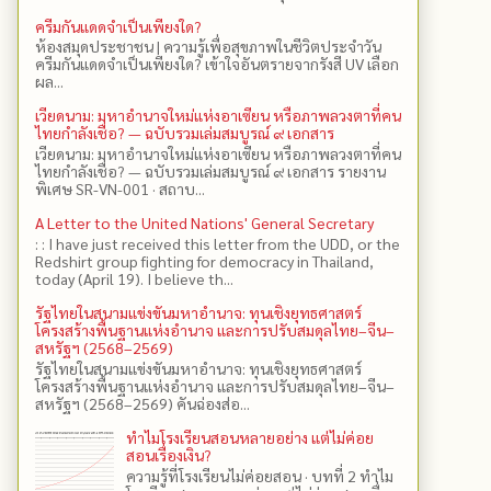
ครีมกันแดดจำเป็นเพียงใด?
ห้องสมุดประชาชน | ความรู้เพื่อสุขภาพในชีวิตประจำวัน
ครีมกันแดดจำเป็นเพียงใด? เข้าใจอันตรายจากรังสี UV เลือก
ผล...
เวียดนาม: มหาอำนาจใหม่แห่งอาเซียน หรือภาพลวงตาที่คน
ไทยกำลังเชื่อ? — ฉบับรวมเล่มสมบูรณ์ ๙ เอกสาร
เวียดนาม: มหาอำนาจใหม่แห่งอาเซียน หรือภาพลวงตาที่คน
ไทยกำลังเชื่อ? — ฉบับรวมเล่มสมบูรณ์ ๙ เอกสาร รายงาน
พิเศษ SR-VN-001 · สถาบ...
A Letter to the United Nations' General Secretary
: : I have just received this letter from the UDD, or the
Redshirt group fighting for democracy in Thailand,
today (April 19). I believe th...
รัฐไทยในสนามแข่งขันมหาอำนาจ: ทุนเชิงยุทธศาสตร์
โครงสร้างพื้นฐานแห่งอำนาจ และการปรับสมดุลไทย–จีน–
สหรัฐฯ (2568–2569)
รัฐไทยในสนามแข่งขันมหาอำนาจ: ทุนเชิงยุทธศาสตร์
โครงสร้างพื้นฐานแห่งอำนาจ และการปรับสมดุลไทย–จีน–
สหรัฐฯ (2568–2569) คันฉ่องส่อ...
ทำไมโรงเรียนสอนหลายอย่าง แต่ไม่ค่อย
สอนเรื่องเงิน?
ความรู้ที่โรงเรียนไม่ค่อยสอน · บทที่ 2 ทำไม