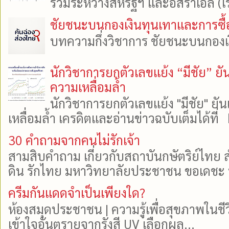
ร่วมระหว่างสหรัฐฯ และอิสราเอล (เร
ชัยชนะบนกองเงินทุนเทาและการซื้อเส
บทความกึ่งวิชาการ ชัยชนะบนกองเงินท
นักวิชาการยกตัวเลขแย้ง “มีชัย” ย
ความเหลื่อมล้ำ
นักวิชาการยกตัวเลขแย้ง "มีชัย" 
เหลื่อมล้ำ เครดิตและอ่านข่าวฉบับเต็มได้ที
30 คำถามจากคนไม่รักเจ้า
สามสิบคำถาม เกี่ยวกับสถาบันกษัตริย์ไทย ส
ดิน รักไทย มหาวิทยาลัยประชาชน ขอเดชะ ป
ครีมกันแดดจำเป็นเพียงใด?
ห้องสมุดประชาชน | ความรู้เพื่อสุขภาพในช
เข้าใจอันตรายจากรังสี UV เลือกผล...