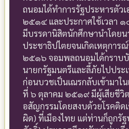
ถนอมได้ทำการรัฐประหารตัวเอ
๒๕๑๔ และประกาศใช้เวลา ๑๐ ป
มีบรรดานิสิตนักศึกษานำโดยนาย
ประชาธิปไตยจนเกิดเหตุการณ์
๒๕๑๖ จอมพลถนอมได้กราบบั
นายกรัฐมนตรีและลี้ภัยไปประเท
ก่อนบวชเป็นเณรกลับเข้ามาในเ
ที่ ๖ ตุลาคม ๒๕๑๙ มีผู้เสียชีว
อสัญกรรมโดยสงบด้วยโรคติดเชื
ผิด) ที่เมืองไทย แต่ท่านก็ถู