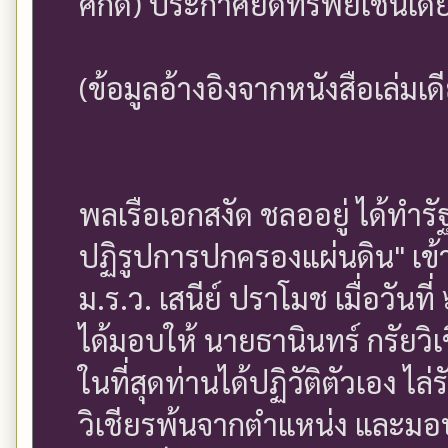
ศักดิ์) ประกาศยึดทรัพย์เช่นเ
(ข้อมูลอ้างอิงจากหนังสือเล่มเด
พลเรือเอกสงัด ชลออยู่ ได้ทำ
ปฏิรูปการปกครองแผ่นดิน" เข
ม.ร.ว. เสนีย์ ปราโมช เมื่อวัน
ได้มอบให้ นายธานินทร์ กรัยวิ
ในที่สุดท่านได้ปฏิวัติตัวเอง ไ
วิเชียรพ้นจากตำแหน่ง และมอบใ