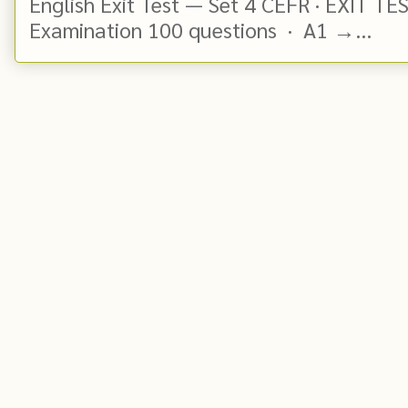
English Exit Test — Set 4 CEFR · EXIT TE
Examination 100 questions · A1 →...