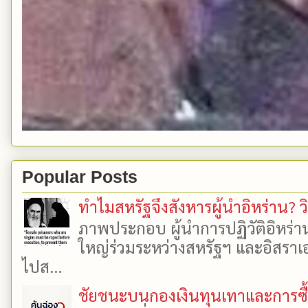
Popular Posts
ทำไมสหรัฐจึงสังหารผู้นำอิหร่าน? ว
ภาพประกอบ ผู้นำการปฏิวัติอิหร่า
ใหญ่ร่วมระหว่างสหรัฐฯ และอิสราเอล
ไปส...
ชัยชนะบนกองเงินทุนเทาและการซื้อเ