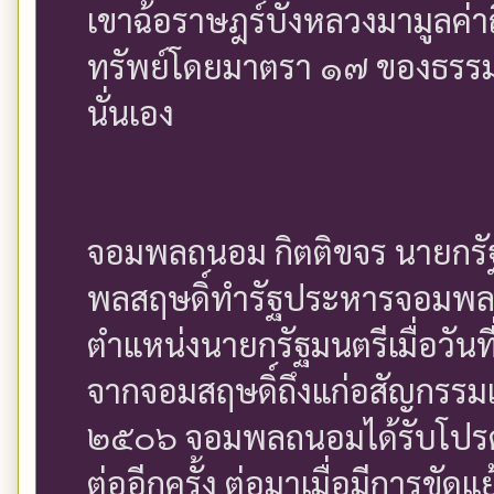
เขาฉ้อราษฎร์บังหลวงมามูลค่าถ
ทรัพย์โดยมาตรา ๑๗ ของธรร
นั่นเอง
จอมพลถนอม กิตติขจร นายกรัฐ
พลสฤษดิ์ทำรัฐประหารจอมพล ป
ตำแหน่งนายกรัฐมนตรีเมื่อวัน
จากจอมสฤษดิ์ถึงแก่อสัญกรรมเม
๒๕๐๖ จอมพลถนอมได้รับโปรดเ
ต่ออีกครั้ง ต่อมาเมื่อมีการข