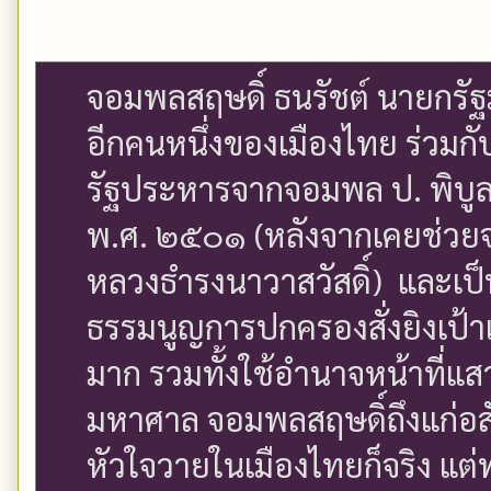
จอมพลสฤษดิ์ ธนรัชต์ นายกรัฐ
อีกคนหนึ่งของเมืองไทย ร่วม
รัฐประหารจากจอมพล ป. พิบูลส
พ.ศ. ๒๕๐๑ (หลังจากเคยช่วยจอ
หลวงธำรงนาวาสวัสดิ์) และเป
ธรรมนูญการปกครองสั่งยิงเป้า
มาก รวมทั้งใช้อำนาจหน้าที่แส
มหาศาล จอมพลสฤษดิ์ถึงแก่อ
หัวใจวายในเมืองไทยก็จริง แต