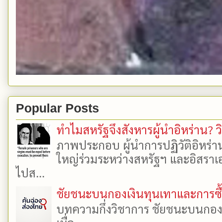
Popular Posts
ทำไมสหรัฐจึงสังหารผู้นำอิหร่าน? ว
ภาพประกอบ ผู้นำการปฏิวัติอิหร่า
ใหญ่ร่วมระหว่างสหรัฐฯ และอิสราเอล
ไปส...
ชัยชนะบนกองเงินทุนเทาและการซื้อเ
บทความกึ่งวิชาการ ชัยชนะบนกองเงิ