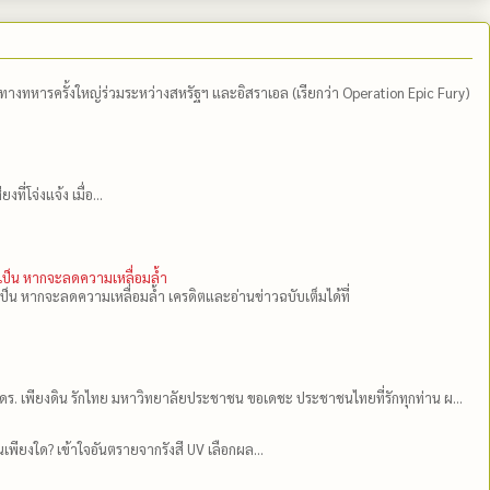
ีทางทหารครั้งใหญ่ร่วมระหว่างสหรัฐฯ และอิสราเอล (เรียกว่า Operation Epic Fury)
่โจ่งแจ้ง เมื่อ...
ำเป็น หากจะลดความเหลื่อมล้ำ
เป็น หากจะลดความเหลื่อมล้ำ เครดิตและอ่านข่าวฉบับเต็มได้ที่
ดร.​ เพียงดิน รักไทย มหาวิทยาลัยประชาชน ขอเดชะ ประชาชนไทยที่รักทุกท่าน ผ...
เพียงใด? เข้าใจอันตรายจากรังสี UV เลือกผล...