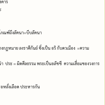
ังคาร
ะ
รีโกณฑ์ถึงลัคนา=บีบลัคนา
ทางกฎหมาย ลงราศีกันย์ ซึ่งเป็น อริ กับดวเมือง =ความ
รว่า ประ = ผิดศีลธรรม พระเป็นอลัชชี ความเสื่อมของวงการ
อหลั่งเลือด ประหารกัน