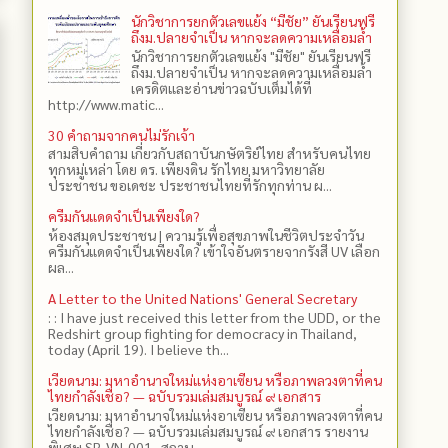
นักวิชาการยกตัวเลขแย้ง “มีชัย” ยันเรียนฟรี
ถึงม.ปลายจำเป็น หากจะลดความเหลื่อมล้ำ
นักวิชาการยกตัวเลขแย้ง "มีชัย" ยันเรียนฟรี
ถึงม.ปลายจำเป็น หากจะลดความเหลื่อมล้ำ
เครดิตและอ่านข่าวฉบับเต็มได้ที่
http://www.matic...
30 คำถามจากคนไม่รักเจ้า
สามสิบคำถาม เกี่ยวกับสถาบันกษัตริย์ไทย สำหรับคนไทย
ทุกหมู่เหล่า โดย ดร.​ เพียงดิน รักไทย มหาวิทยาลัย
ประชาชน ขอเดชะ ประชาชนไทยที่รักทุกท่าน ผ...
ครีมกันแดดจำเป็นเพียงใด?
ห้องสมุดประชาชน | ความรู้เพื่อสุขภาพในชีวิตประจำวัน
ครีมกันแดดจำเป็นเพียงใด? เข้าใจอันตรายจากรังสี UV เลือก
ผล...
A Letter to the United Nations' General Secretary
: : I have just received this letter from the UDD, or the
Redshirt group fighting for democracy in Thailand,
today (April 19). I believe th...
เวียดนาม: มหาอำนาจใหม่แห่งอาเซียน หรือภาพลวงตาที่คน
ไทยกำลังเชื่อ? — ฉบับรวมเล่มสมบูรณ์ ๙ เอกสาร
เวียดนาม: มหาอำนาจใหม่แห่งอาเซียน หรือภาพลวงตาที่คน
ไทยกำลังเชื่อ? — ฉบับรวมเล่มสมบูรณ์ ๙ เอกสาร รายงาน
พิเศษ SR-VN-001 · สถาบ...