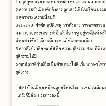
1 มฤตยูทับดวงเมือง ทับอาทิตย์ ทับเจ้าเรือนเมษคืออ
2 ดาวประจำเมืองคืออังคาร ถูกเสาว์เล็งในเรือน มรณ
3 สูตรพระเคราะห็สนธิ
3+1+7+0=ผ่าตัด อุบัติเหตุ การสังหาร การฆาตกรรม
4 ดาวบาปพระเคราะห์ อีกตัวคือ ราหู อยู่ราศีสิงห์ ต
ส่วนเสาว์ข้อ3 เรียกเทียบเท่าเล็งลัคนาดวเมือง
5 ดาวตัวช่วยคือ พฤหัส คือ ความยุติธรรม ศาล ที่พึ่ง
ยุติธรรมไม่มี
6 พฤหัสราศีกันย์ถือเป็นตำแหน่งไม่ดี เรียกภาษาโห
ยุติธรรม
สรุป บ้านเมืองเหมือนถูกตรึงบนไม้กางเขน ้เหมือนร
เอวังก็มีด้วยประการฉะนี้