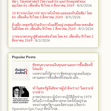
พิธา: ไร้ยุทธศาสตร์ ไร้ความเข้าใจ และไร้กลยุทธ์(ของ
ผม)โดย ดร. เพียงดิน รักไทย 6 สิงหาคม 2569
- 8/6/2026
10 ข่าวรอบโลก HIV ระบาดในไทย และแดงจับมือสัม? โดย
ดร. เพียงดิน รักไทย 5 สิงหาคม 2569
- 8/5/2026
ล้วงลึก เหตุทรัมป์ระงับการโจมตีใหญ่ เหตุผลที่หลายคนคิด
ไม่ถึงโดย ดร. เพียงดิน รักไทย 3 สิงหาคม 2569
- 8/3/2026
วาทะนายกหนู สู่คันฉ่องส่องไทย โดย ดร. เพียงดิน รักไทย 2
สิงหาคม 2569
- 8/2/2026
Popular Posts
ชัยชนะบนกองเงินทุนเทาและการซื้อเสียงที่
โจ่งแจ้ง
บทความกึ่งวิชาการ ชัยชนะบนกองเงินทุน
เทาและการซื้อเสียงที่โจ่งแจ้ง เมื่อ...
ทำไมสหรัฐจึงสังหารผู้นำอิหร่าน? วิเคราะห์
จากข่าว
ภาพประกอบ ผู้นำการปฏิวัติอิหร่าน 1979
โคไมนี การโจมตีทางทหารครั้งใหญ่ร่วม
ระหว่างสหรัฐฯ และอิสราเอล (เรียกว่า
Operation Epic Fury) ซึ่งนำไปส...