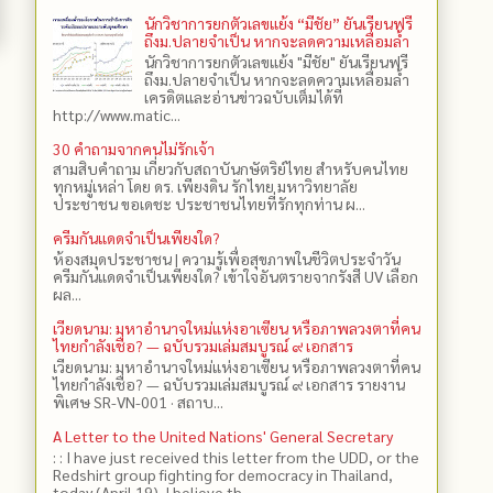
นักวิชาการยกตัวเลขแย้ง “มีชัย” ยันเรียนฟรี
ถึงม.ปลายจำเป็น หากจะลดความเหลื่อมล้ำ
นักวิชาการยกตัวเลขแย้ง "มีชัย" ยันเรียนฟรี
ถึงม.ปลายจำเป็น หากจะลดความเหลื่อมล้ำ
เครดิตและอ่านข่าวฉบับเต็มได้ที่
http://www.matic...
30 คำถามจากคนไม่รักเจ้า
สามสิบคำถาม เกี่ยวกับสถาบันกษัตริย์ไทย สำหรับคนไทย
ทุกหมู่เหล่า โดย ดร.​ เพียงดิน รักไทย มหาวิทยาลัย
ประชาชน ขอเดชะ ประชาชนไทยที่รักทุกท่าน ผ...
ครีมกันแดดจำเป็นเพียงใด?
ห้องสมุดประชาชน | ความรู้เพื่อสุขภาพในชีวิตประจำวัน
ครีมกันแดดจำเป็นเพียงใด? เข้าใจอันตรายจากรังสี UV เลือก
ผล...
เวียดนาม: มหาอำนาจใหม่แห่งอาเซียน หรือภาพลวงตาที่คน
ไทยกำลังเชื่อ? — ฉบับรวมเล่มสมบูรณ์ ๙ เอกสาร
เวียดนาม: มหาอำนาจใหม่แห่งอาเซียน หรือภาพลวงตาที่คน
ไทยกำลังเชื่อ? — ฉบับรวมเล่มสมบูรณ์ ๙ เอกสาร รายงาน
พิเศษ SR-VN-001 · สถาบ...
A Letter to the United Nations' General Secretary
: : I have just received this letter from the UDD, or the
Redshirt group fighting for democracy in Thailand,
today (April 19). I believe th...