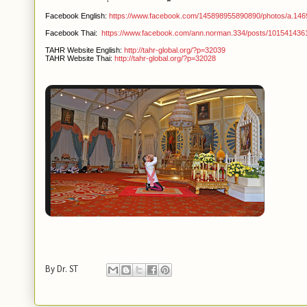
Facebook English:
https://www.facebook.com/145898955890890/photos/a.14
Facebook Thai:
https://www.facebook.com/ann.norman.334/posts/10154143
TAHR Website English:
http://tahr-global.org/?p=32039
TAHR Website Thai:
http://tahr-global.org/?p=32028
By
Dr. ST