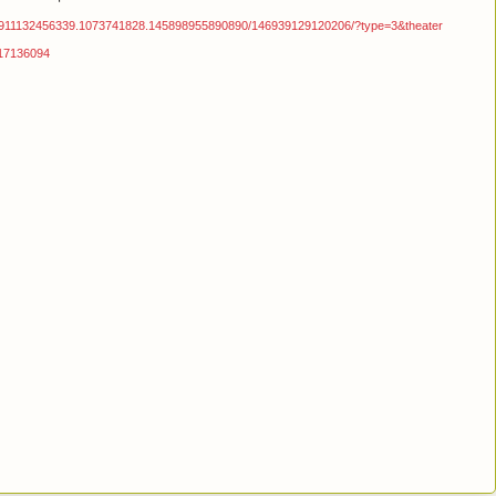
6911132456339.1073741828.145898955890890/146939129120206/?type=3&theater
617136094