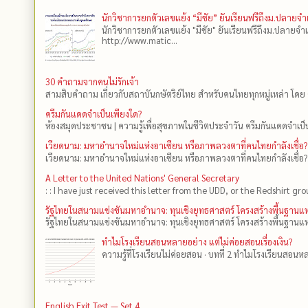
นักวิชาการยกตัวเลขแย้ง “มีชัย” ยันเรียนฟรีถึงม.ปลายจ
นักวิชาการยกตัวเลขแย้ง "มีชัย" ยันเรียนฟรีถึงม.ปลายจำ
http://www.matic...
30 คำถามจากคนไม่รักเจ้า
สามสิบคำถาม เกี่ยวกับสถาบันกษัตริย์ไทย สำหรับคนไทยทุกหมู่เหล่า โดย 
ครีมกันแดดจำเป็นเพียงใด?
ห้องสมุดประชาชน | ความรู้เพื่อสุขภาพในชีวิตประจำวัน ครีมกันแดดจำเป็น
เวียดนาม: มหาอำนาจใหม่แห่งอาเซียน หรือภาพลวงตาที่คนไทยกำลังเชื่อ?
เวียดนาม: มหาอำนาจใหม่แห่งอาเซียน หรือภาพลวงตาที่คนไทยกำลังเชื่อ?
A Letter to the United Nations' General Secretary
: : I have just received this letter from the UDD, or the Redshirt gro
รัฐไทยในสนามแข่งขันมหาอำนาจ: ทุนเชิงยุทธศาสตร์ โครงสร้างพื้นฐาน
รัฐไทยในสนามแข่งขันมหาอำนาจ: ทุนเชิงยุทธศาสตร์ โครงสร้างพื้นฐานแห
ทำไมโรงเรียนสอนหลายอย่าง แต่ไม่ค่อยสอนเรื่องเงิน?
ความรู้ที่โรงเรียนไม่ค่อยสอน · บทที่ 2 ทำไมโรงเรียนสอนหลา
English Exit Test — Set 4