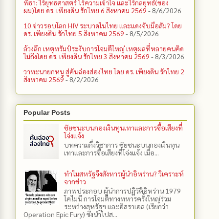
พิธา: ไร้ยุทธศาสตร์ ไร้ความเข้าใจ และไร้กลยุทธ์(ของ
ผม)โดย ดร. เพียงดิน รักไทย 6 สิงหาคม 2569
- 8/6/2026
10 ข่าวรอบโลก HIV ระบาดในไทย และแดงจับมือสัม? โดย
ดร. เพียงดิน รักไทย 5 สิงหาคม 2569
- 8/5/2026
ล้วงลึก เหตุทรัมป์ระงับการโจมตีใหญ่ เหตุผลที่หลายคนคิด
ไม่ถึงโดย ดร. เพียงดิน รักไทย 3 สิงหาคม 2569
- 8/3/2026
วาทะนายกหนู สู่คันฉ่องส่องไทย โดย ดร. เพียงดิน รักไทย 2
สิงหาคม 2569
- 8/2/2026
Popular Posts
ชัยชนะบนกองเงินทุนเทาและการซื้อเสียงที่
โจ่งแจ้ง
บทความกึ่งวิชาการ ชัยชนะบนกองเงินทุน
เทาและการซื้อเสียงที่โจ่งแจ้ง เมื่อ...
ทำไมสหรัฐจึงสังหารผู้นำอิหร่าน? วิเคราะห์
จากข่าว
ภาพประกอบ ผู้นำการปฏิวัติอิหร่าน 1979
โคไมนี การโจมตีทางทหารครั้งใหญ่ร่วม
ระหว่างสหรัฐฯ และอิสราเอล (เรียกว่า
Operation Epic Fury) ซึ่งนำไปส...