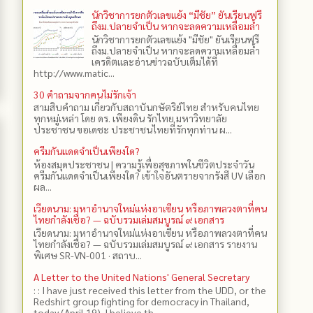
นักวิชาการยกตัวเลขแย้ง “มีชัย” ยันเรียนฟรี
ถึงม.ปลายจำเป็น หากจะลดความเหลื่อมล้ำ
นักวิชาการยกตัวเลขแย้ง "มีชัย" ยันเรียนฟรี
ถึงม.ปลายจำเป็น หากจะลดความเหลื่อมล้ำ
เครดิตและอ่านข่าวฉบับเต็มได้ที่
http://www.matic...
30 คำถามจากคนไม่รักเจ้า
สามสิบคำถาม เกี่ยวกับสถาบันกษัตริย์ไทย สำหรับคนไทย
ทุกหมู่เหล่า โดย ดร.​ เพียงดิน รักไทย มหาวิทยาลัย
ประชาชน ขอเดชะ ประชาชนไทยที่รักทุกท่าน ผ...
ครีมกันแดดจำเป็นเพียงใด?
ห้องสมุดประชาชน | ความรู้เพื่อสุขภาพในชีวิตประจำวัน
ครีมกันแดดจำเป็นเพียงใด? เข้าใจอันตรายจากรังสี UV เลือก
ผล...
เวียดนาม: มหาอำนาจใหม่แห่งอาเซียน หรือภาพลวงตาที่คน
ไทยกำลังเชื่อ? — ฉบับรวมเล่มสมบูรณ์ ๙ เอกสาร
เวียดนาม: มหาอำนาจใหม่แห่งอาเซียน หรือภาพลวงตาที่คน
ไทยกำลังเชื่อ? — ฉบับรวมเล่มสมบูรณ์ ๙ เอกสาร รายงาน
พิเศษ SR-VN-001 · สถาบ...
A Letter to the United Nations' General Secretary
: : I have just received this letter from the UDD, or the
Redshirt group fighting for democracy in Thailand,
today (April 19). I believe th...