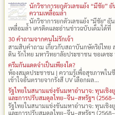
นักวิชาการยกตัวเลขแย้ง “มีชัย” 
ความเหลื่อมล้ำ
นักวิชาการยกตัวเลขแย้ง "มีชัย" 
เหลื่อมล้ำ เครดิตและอ่านข่าวฉบับเต็มได้ที
30 คำถามจากคนไม่รักเจ้า
สามสิบคำถาม เกี่ยวกับสถาบันกษัตริย์ไทย ส
ดิน รักไทย มหาวิทยาลัยประชาชน ขอเดชะ ป
ครีมกันแดดจำเป็นเพียงใด?
ห้องสมุดประชาชน | ความรู้เพื่อสุขภาพในช
เข้าใจอันตรายจากรังสี UV เลือกผล...
รัฐไทยในสนามแข่งขันมหาอำนาจ: ทุนเชิงย
และการปรับสมดุลไทย–จีน–สหรัฐฯ (2568
รัฐไทยในสนามแข่งขันมหาอำนาจ: ทุนเชิงย
และการปรับสมดุลไทย–จีน–สหรัฐฯ (2568–25