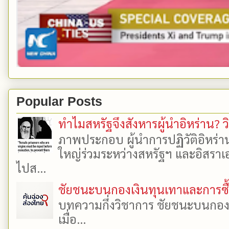
Popular Posts
ทำไมสหรัฐจึงสังหารผู้นำอิหร่าน? ว
ภาพประกอบ ผู้นำการปฏิวัติอิหร่า
ใหญ่ร่วมระหว่างสหรัฐฯ และอิสราเอล
ไปส...
ชัยชนะบนกองเงินทุนเทาและการซื้อเ
บทความกึ่งวิชาการ ชัยชนะบนกองเงิ
เมื่อ...