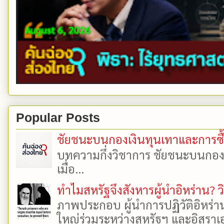
Popular Posts
ชัยชนะบนกองเงินทุนเทาและการซื้อเ
บทความกึ่งวิชาการ ชัยชนะบนกองเงิ
เมื่อ...
ทำไมสหรัฐจึงสังหารผู้นำอิหร่าน? ว
ภาพประกอบ ผู้นำการปฏิวัติอิหร่า
ใหญ่ร่วมระหว่างสหรัฐฯ และอิสราเอล