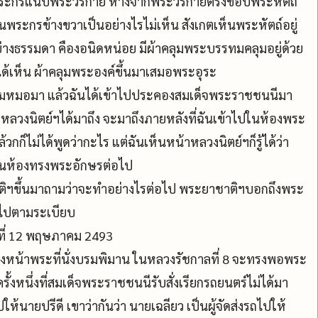
า พระกรแนบพระวรกาย ห่างจากพระวรกายตรงขอบพระหัตถ์
นพระกรข้างขวาเป็นอย่างไรไม่เห็น สังเกตเห็นพระหัตถ์อยู่
ย่างธรรมดา คืองอนิดหน่อย มีผ้าคลุมพระบรรทมคลุมอยู่ด้วย
่ได้เห็น ผ้าคลุมพระองค์ขึ้นมาเสมอพระอุระ
ห้ไปตามหมอมา แล้วฉันได้เข้าไปประคองสมเด็จพระราชชนนีมา
 หลวงนิตย์ฯได้มาถึง จะมาถึงภายหลังที่ฉันเข้าไปในห้องพระ
กก็ไม่ได้พูดว่ากะไร แต่ฉันเห็นหน้าหลวงนิตย์ฯก็รู้ได้ว่า
บในห้องทรงพระอักษรต่อไป
ชาติฯขึ้นมาถามว่าจะทำอย่างไรต่อไป พระยาชาติฯบอกถึงพระ
ารไปตามระเบียบ
นที่ 12 พฤษภาคม 2493
ปถึงหน้าพระที่นั่งบรมพิมาน ในหลวงรัชกาลที่ 8 จะทรงพอพระ
รั้งหนึ่งที่สมเด็จพระราชชนนีรับสั่งเรียกรถยนตร์ไม่ได้มา
ให้นายปรีดี เขาว่ากันว่า นายเฉลียว เป็นผู้จัดส่งรถไปให้