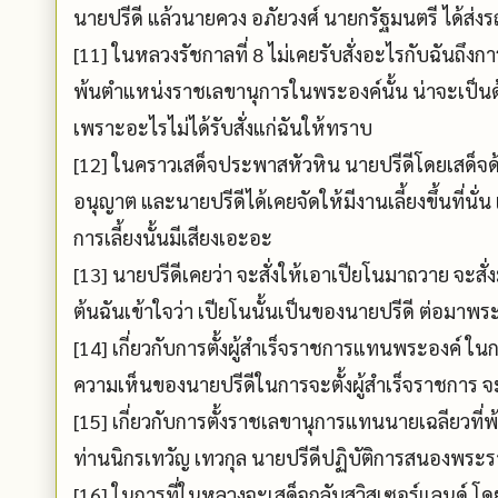
นายปรีดี แล้วนายควง อภัยวงศ์ นายกรัฐมนตรี ได้ส่
[11] ในหลวงรัชกาลที่ 8 ไม่เคยรับสั่งอะไรกับฉันถึงก
พ้นตำแหน่งราชเลขานุการในพระองค์นั้น น่าจะเป็
เพราะอะไรไม่ได้รับสั่งแก่ฉันให้ทราบ
[12] ในคราวเสด็จประพาสหัวหิน นายปรีดีโดยเสด็จด้ว
อนุญาต และนายปรีดีได้เคยจัดให้มีงานเลี้ยงขึ้นที่นั
การเลี้ยงนั้นมีเสียงเอะอะ
[13] นายปรีดีเคยว่า จะสั่งให้เอาเปียโนมาถวาย จะส
ต้นฉันเข้าใจว่า เปียโนนั้นเป็นของนายปรีดี ต่อมา
[14] เกี่ยวกับการตั้งผู้สำเร็จราชการแทนพระองค์ ในกา
ความเห็นของนายปรีดีในการจะตั้งผู้สำเร็จราชการ 
[15] เกี่ยวกับการตั้งราชเลขานุการแทนนายเฉลียวที่
ท่านนิกรเทวัญ เทวกุล นายปรีดีปฏิบัติการสนองพระร
[16] ในการที่ในหลวงจะเสด็จกลับสวิสเซอร์แลนด์ 