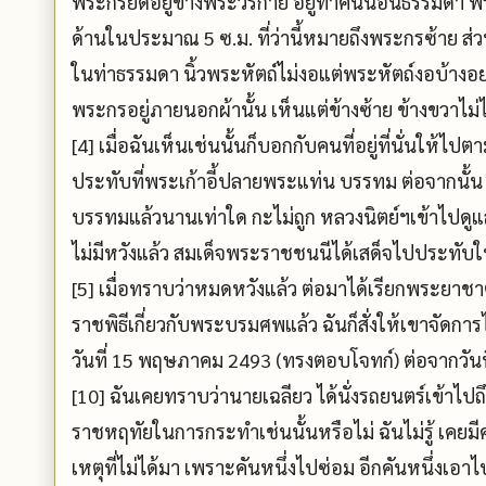
พระกรยืดอยู่ข้างพระวรกาย อยู่ท่าคนนอนธรรมด
ด้านในประมาณ 5 ซ.ม. ที่ว่านี้หมายถึงพระกรซ้าย ส่ว
ในท่าธรรมดา นิ้วพระหัตถ์ไม่งอแต่พระหัตถ์งอบ้างอ
พระกรอยู่ภายนอกผ้านั้น เห็นแต่ข้างซ้าย ข้างขวาไม
[4] เมื่อฉันเห็นเช่นนั้นก็บอกกับคนที่อยู่ที่นั่นใ
ประทับที่พระเก้าอี้ปลายพระแท่น บรรทม ต่อจากนั้น
บรรทมแล้วนานเท่าใด กะไม่ถูก หลวงนิตย์ฯเข้าไปดูแล้ว
ไม่มีหวังแล้ว สมเด็จพระราชชนนีได้เสด็จไปประทั
[5] เมื่อทราบว่าหมดหวังแล้ว ต่อมาได้เรียกพระยา
ราชพิธีเกี่ยวกับพระบรมศพแล้ว ฉันก็สั่งให้เขาจัดก
วันที่ 15 พฤษภาคม 2493 (ทรงตอบโจทก์) ต่อจากวั
[10] ฉันเคยทราบว่านายเฉลียว ได้นั่งรถยนตร์เข้าไ
ราชหฤทัยในการกระทำเช่นนั้นหรือไม่ ฉันไม่รู้ เคยมีค
เหตุที่ไม่ได้มา เพราะคันหนึ่งไปซ่อม อีกคันหนึ่งเอาไป