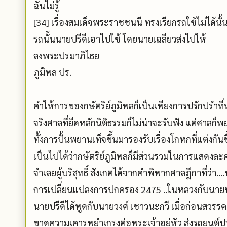
ฉันไม่รู้
[34] เรื่องสมเด็จพระราชชนนี ทรงเรียกรถใช้ไม่ได้นั้
รถนั้นนายปรีดีเอาไปใช้ โดยนายเฉลียวส่งไปให้
ลงพระปรมาภิไธย
ภูมิพล ปร.
คำให้การของกษัตริย์ภูมิพลก็เป็นเพียงการปรักปรำท
จริงศาลที่ยึดหลักนิติธรรมก็ไม่น่าจะรับฟัง แต่ศา
ทั้งการปั้นพยานเท็จขึ้นมารองรับเรื่องโกหกที่แต่งกัน
เป็นไปได้ว่ากษัตริย์ภูมิพลก็มีส่วนรวมในการแสดงละ
จำเลยผู้บริสุทธิ์ สังเกตได้จากคำพิพากศาลฎีกาที่ว่
การเปลี่ยนแปลงการปกครอง 2475 ..ในหลวงกับนายปรี
นายปรีดีได้พูดกับนายวงศ์ เชาวนะกวี เมื่อก่อนสวรรคตเ
ขาดความเคารพยำเกรงต่อพระเจ้าอยู่หัว ส่งรถยนต์ประจ