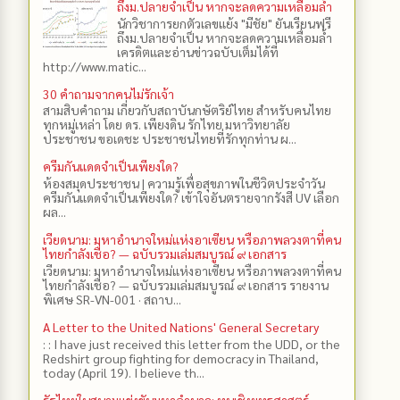
ถึงม.ปลายจำเป็น หากจะลดความเหลื่อมล้ำ
นักวิชาการยกตัวเลขแย้ง "มีชัย" ยันเรียนฟรี
ถึงม.ปลายจำเป็น หากจะลดความเหลื่อมล้ำ
เครดิตและอ่านข่าวฉบับเต็มได้ที่
http://www.matic...
30 คำถามจากคนไม่รักเจ้า
สามสิบคำถาม เกี่ยวกับสถาบันกษัตริย์ไทย สำหรับคนไทย
ทุกหมู่เหล่า โดย ดร.​ เพียงดิน รักไทย มหาวิทยาลัย
ประชาชน ขอเดชะ ประชาชนไทยที่รักทุกท่าน ผ...
ครีมกันแดดจำเป็นเพียงใด?
ห้องสมุดประชาชน | ความรู้เพื่อสุขภาพในชีวิตประจำวัน
ครีมกันแดดจำเป็นเพียงใด? เข้าใจอันตรายจากรังสี UV เลือก
ผล...
เวียดนาม: มหาอำนาจใหม่แห่งอาเซียน หรือภาพลวงตาที่คน
ไทยกำลังเชื่อ? — ฉบับรวมเล่มสมบูรณ์ ๙ เอกสาร
เวียดนาม: มหาอำนาจใหม่แห่งอาเซียน หรือภาพลวงตาที่คน
ไทยกำลังเชื่อ? — ฉบับรวมเล่มสมบูรณ์ ๙ เอกสาร รายงาน
พิเศษ SR-VN-001 · สถาบ...
A Letter to the United Nations' General Secretary
: : I have just received this letter from the UDD, or the
Redshirt group fighting for democracy in Thailand,
today (April 19). I believe th...
รัฐไทยในสนามแข่งขันมหาอำนาจ: ทุนเชิงยุทธศาสตร์