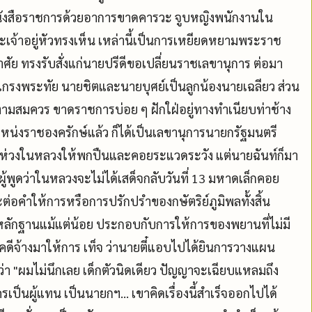
ายหนังสือราชการด้วยอาการขาดคารวะ จูบหญิงพนักงานใน
ะเจ้าอยู่หัวทรงเห็น เหล่านี้เป็นการเหยียดหยามพระราช
ศัย ทรงรับสั่งแก่นายปรีดีขอเปลี่ยนราชเลขานุการ ต่อมา
ม่เกรงพระทัย นายชิตและนายบุศย์เป็นลูกน้องนายเฉลียว ส่วน
ษ์ตามสมควร ขาดราชการบ่อย ๆ ฝักใฝ่อยู่ทางทำเนียบท่าช้าง
น่งราชองครักษ์แล้ว ก็ได้เป็นเลขานุการนายกรัฐมนตรี
เป็นห่วงในหลวงให้พกปืนและคอยระแวดระวัง แต่นายฉันท์ก็มา
ผู้พูดว่าในหลวงจะไม่ได้เสด็จกลับวันที่ 13 มหาดเล็กคอย
ต่อคำให้การหรือการปรักปรำของกษัตริย์ภูมิพลทั้งสิ้น
นหลักฐานแม้แต่น้อย ประกอบกับการให้การของพยานที่ไม่มี
นคดีจ้างมาให้การ เท็จ ว่านายตี๋แอบไปได้ยินการวางแผน
่า "ผมไม่นึกเลย เด็กตัวนิดเดียว ปัญญาจะเฉียบแหลมถึง
ครเป็นผู้แทน เป็นนายกฯ... เขาคิดเรื่องนี้สำเร็จออกไปได้