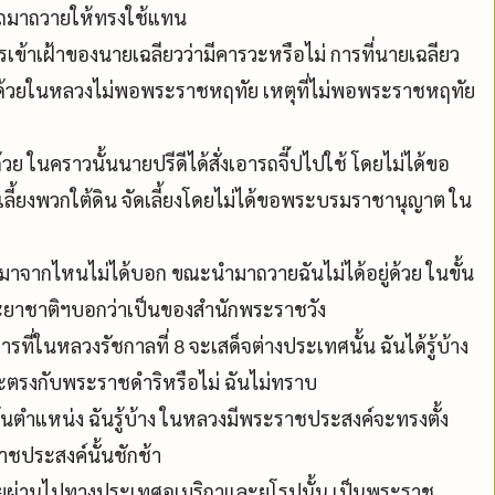
งรถมาถวายให้ทรงใช้แทน
ารเข้าเฝ้าของนายเฉลียวว่ามีคารวะหรือไม่ การที่นายเฉลียว
นด้วยในหลวงไม่พอพระราชหฤทัย เหตุที่ไม่พอพระราชหฤทัย
ย ในคราวนั้นนายปรีดีได้สั่งเอารถจี๊ปไปใช้ โดยไม่ได้ขอ
่น เลี้ยงพวกใต้ดิน จัดเลี้ยงโดยไม่ได้ขอพระบรมราชานุญาต ใน
ั่งมาจากไหนไม่ได้บอก ขณะนำมาถวายฉันไม่ได้อยู่ด้วย ในขั้น
พระยาชาติฯบอกว่าเป็นของสำนักพระราชวัง
รที่ในหลวงรัชกาลที่ 8 จะเสด็จต่างประเทศนั้น ฉันได้รู้บ้าง
จะตรงกับพระราชดำริหรือไม่ ฉันไม่ทราบ
พ้นตำแหน่ง ฉันรู้บ้าง ในหลวงมีพระราชประสงค์จะทรงตั้ง
าชประสงค์นั้นชักช้า
โดยผ่านไปทางประเทศอเมริกาและยุโรปนั้น เป็นพระราช