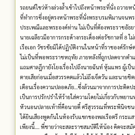
รถยนต์ไขว่ห้างล่วงล้ำเข้าไปถึงหน้าพระที่นั่ง ถว
ที่ทำการซึ่งอยู่ตรงหน้าพระที่นั่งพระบรมพิมานจนพร
ประเพณีและพระองค์ท่าน ไม่เป็นที่ต้องพระราชอัธยา
นายเฉลียวมีอาการกระด้างกระเดื่องต่อรัชกาลที่ 8 ไ
เรือเอก วัชรชัยมิได้ปฏิบัติงานในหน้าที่ราชองค์รัก
ไม่เป็นที่พอพระราชหฤทัย ภายหลังที่ถูกปลดจากตำแห
แถมศาลฎีกายังโยงเรื่องไปถึงนายฉันท์ หุ้มแพร ผู้
ตายเสียก่อนเมื่อสวรรคตแล้วไม่ถึงเจ็ดวัน และนายชิต
เตือนเรื่องความปลอดภัย...ซึ่งล้วนมาจากการปะติดปะ
เป็นการปรักปรำให้ร้ายใส่ความโดยไม่เกี่ยวกับพยา
หัวนอนปลายเท้าที่คือนายตี๋ ศรีสุวรรณที่พระพินิจช
ได้ยินเสียงพูดกันในห้องรับแขกของพลเรือตรี กระแสว
เพียงนี้.... พี่ชายว่าจะสละราชสมบัติให้น้อง คิดจะสมั