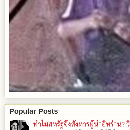
Popular Posts
ทำไมสหรัฐจึงสังหารผู้นำอิหร่าน? ว