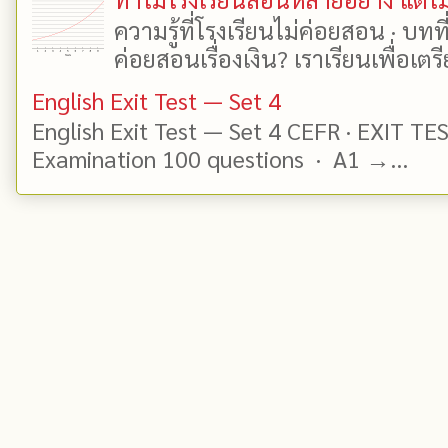
ความรู้ที่โรงเรียนไม่ค่อยสอน · บท
ค่อยสอนเรื่องเงิน? เราเรียนเพื่อเตรี
English Exit Test — Set 4
English Exit Test — Set 4 CEFR · EXIT TE
Examination 100 questions · A1 →...