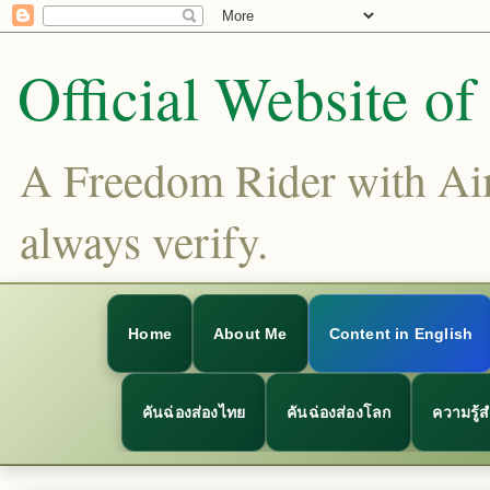
Official Website o
A Freedom Rider with Aims
always verify.
Home
About Me
Content in English
คันฉ่องส่องไทย
คันฉ่องส่องโลก
ความรู้