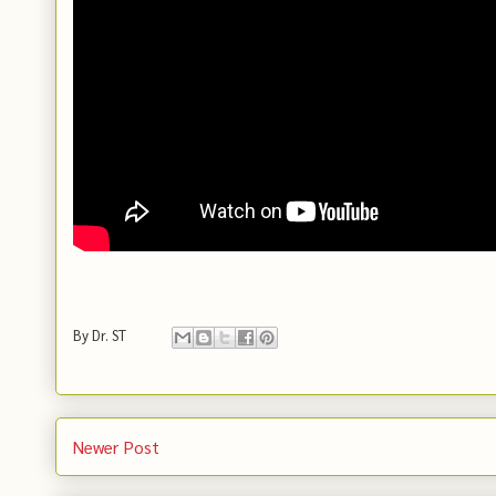
By
Dr. ST
Newer Post