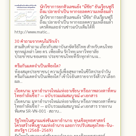
นักวิชาการยกตัวเลขแย้ง “มีชัย” ยันเรียนฟรี
ถึงม.ปลายจำเป็น หากจะลดความเหลื่อมล้ำ
นักวิชาการยกตัวเลขแย้ง "มีชัย" ยันเรียนฟรี
ถึงม.ปลายจำเป็น หากจะลดความเหลื่อมล้ำ
เครดิตและอ่านข่าวฉบับเต็มได้ที่
http://www.matic...
30 คำถามจากคนไม่รักเจ้า
สามสิบคำถาม เกี่ยวกับสถาบันกษัตริย์ไทย สำหรับคนไทย
ทุกหมู่เหล่า โดย ดร.​ เพียงดิน รักไทย มหาวิทยาลัย
ประชาชน ขอเดชะ ประชาชนไทยที่รักทุกท่าน ผ...
ครีมกันแดดจำเป็นเพียงใด?
ห้องสมุดประชาชน | ความรู้เพื่อสุขภาพในชีวิตประจำวัน
ครีมกันแดดจำเป็นเพียงใด? เข้าใจอันตรายจากรังสี UV เลือก
ผล...
เวียดนาม: มหาอำนาจใหม่แห่งอาเซียน หรือภาพลวงตาที่คน
ไทยกำลังเชื่อ? — ฉบับรวมเล่มสมบูรณ์ ๙ เอกสาร
เวียดนาม: มหาอำนาจใหม่แห่งอาเซียน หรือภาพลวงตาที่คน
ไทยกำลังเชื่อ? — ฉบับรวมเล่มสมบูรณ์ ๙ เอกสาร รายงาน
พิเศษ SR-VN-001 · สถาบ...
รัฐไทยในสนามแข่งขันมหาอำนาจ: ทุนเชิงยุทธศาสตร์
โครงสร้างพื้นฐานแห่งอำนาจ และการปรับสมดุลไทย–จีน–
สหรัฐฯ (2568–2569)
รัฐไทยในสนามแข่งขันมหาอำนาจ: ทุนเชิงยุทธศาสตร์