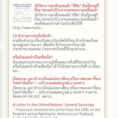
นักวิชาการยกตัวเลขแย้ง “มีชัย” ยันเรียนฟรี
ถึงม.ปลายจำเป็น หากจะลดความเหลื่อมล้ำ
นักวิชาการยกตัวเลขแย้ง "มีชัย" ยันเรียนฟรี
ถึงม.ปลายจำเป็น หากจะลดความเหลื่อมล้ำ
เครดิตและอ่านข่าวฉบับเต็มได้ที่
http://www.matic...
30 คำถามจากคนไม่รักเจ้า
สามสิบคำถาม เกี่ยวกับสถาบันกษัตริย์ไทย สำหรับคนไทย
ทุกหมู่เหล่า โดย ดร.​ เพียงดิน รักไทย มหาวิทยาลัย
ประชาชน ขอเดชะ ประชาชนไทยที่รักทุกท่าน ผ...
ครีมกันแดดจำเป็นเพียงใด?
ห้องสมุดประชาชน | ความรู้เพื่อสุขภาพในชีวิตประจำวัน
ครีมกันแดดจำเป็นเพียงใด? เข้าใจอันตรายจากรังสี UV เลือก
ผล...
เวียดนาม: มหาอำนาจใหม่แห่งอาเซียน หรือภาพลวงตาที่คน
ไทยกำลังเชื่อ? — ฉบับรวมเล่มสมบูรณ์ ๙ เอกสาร
เวียดนาม: มหาอำนาจใหม่แห่งอาเซียน หรือภาพลวงตาที่คน
ไทยกำลังเชื่อ? — ฉบับรวมเล่มสมบูรณ์ ๙ เอกสาร รายงาน
พิเศษ SR-VN-001 · สถาบ...
A Letter to the United Nations' General Secretary
: : I have just received this letter from the UDD, or the
Redshirt group fighting for democracy in Thailand,
today (April 19). I believe th...