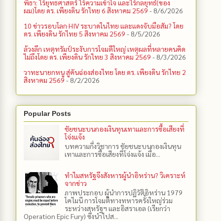
พิธา: ไร้ยุทธศาสตร์ ไร้ความเข้าใจ และไร้กลยุทธ์(ของ
ผม)โดย ดร. เพียงดิน รักไทย 6 สิงหาคม 2569
- 8/6/2026
10 ข่าวรอบโลก HIV ระบาดในไทย และแดงจับมือสัม? โดย
ดร. เพียงดิน รักไทย 5 สิงหาคม 2569
- 8/5/2026
ล้วงลึก เหตุทรัมป์ระงับการโจมตีใหญ่ เหตุผลที่หลายคนคิด
ไม่ถึงโดย ดร. เพียงดิน รักไทย 3 สิงหาคม 2569
- 8/3/2026
วาทะนายกหนู สู่คันฉ่องส่องไทย โดย ดร. เพียงดิน รักไทย 2
สิงหาคม 2569
- 8/2/2026
Popular Posts
ชัยชนะบนกองเงินทุนเทาและการซื้อเสียงที่
โจ่งแจ้ง
บทความกึ่งวิชาการ ชัยชนะบนกองเงินทุน
เทาและการซื้อเสียงที่โจ่งแจ้ง เมื่อ...
ทำไมสหรัฐจึงสังหารผู้นำอิหร่าน? วิเคราะห์
จากข่าว
ภาพประกอบ ผู้นำการปฏิวัติอิหร่าน 1979
โคไมนี การโจมตีทางทหารครั้งใหญ่ร่วม
ระหว่างสหรัฐฯ และอิสราเอล (เรียกว่า
Operation Epic Fury) ซึ่งนำไปส...