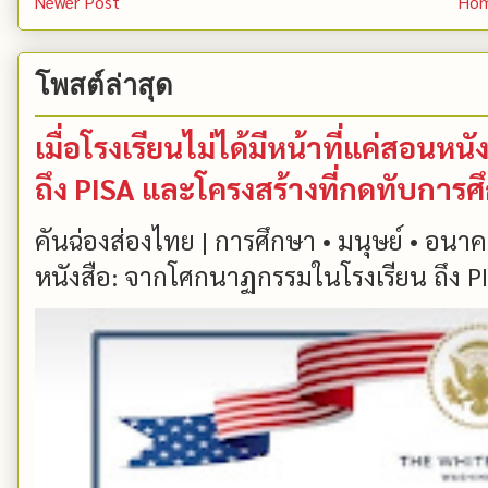
Newer Post
Ho
โพสต์ล่าสุด
เมื่อโรงเรียนไม่ได้มีหน้าที่แค่สอน
ถึง PISA และโครงสร้างที่กดทับการ
คันฉ่องส่องไทย | การศึกษา • มนุษย์ • อนาคต
หนังสือ: จากโศกนาฏกรรมในโรงเรียน ถึง PIS