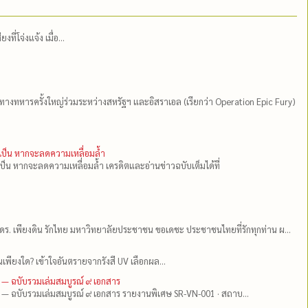
่โจ่งแจ้ง เมื่อ...
ีทางทหารครั้งใหญ่ร่วมระหว่างสหรัฐฯ และอิสราเอล (เรียกว่า Operation Epic Fury)
ำเป็น หากจะลดความเหลื่อมล้ำ
เป็น หากจะลดความเหลื่อมล้ำ เครดิตและอ่านข่าวฉบับเต็มได้ที่
ดร.​ เพียงดิน รักไทย มหาวิทยาลัยประชาชน ขอเดชะ ประชาชนไทยที่รักทุกท่าน ผ...
เพียงใด? เข้าใจอันตรายจากรังสี UV เลือกผล...
 — ฉบับรวมเล่มสมบูรณ์ ๙ เอกสาร
 — ฉบับรวมเล่มสมบูรณ์ ๙ เอกสาร รายงานพิเศษ SR-VN-001 · สถาบ...