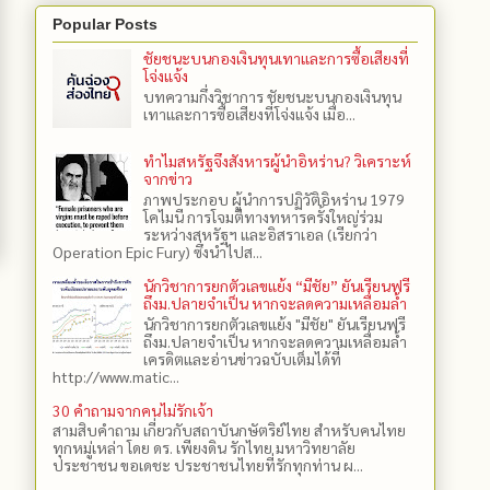
Popular Posts
ชัยชนะบนกองเงินทุนเทาและการซื้อเสียงที่
โจ่งแจ้ง
บทความกึ่งวิชาการ ชัยชนะบนกองเงินทุน
เทาและการซื้อเสียงที่โจ่งแจ้ง เมื่อ...
ทำไมสหรัฐจึงสังหารผู้นำอิหร่าน? วิเคราะห์
จากข่าว
ภาพประกอบ ผู้นำการปฏิวัติอิหร่าน 1979
โคไมนี การโจมตีทางทหารครั้งใหญ่ร่วม
ระหว่างสหรัฐฯ และอิสราเอล (เรียกว่า
Operation Epic Fury) ซึ่งนำไปส...
นักวิชาการยกตัวเลขแย้ง “มีชัย” ยันเรียนฟรี
ถึงม.ปลายจำเป็น หากจะลดความเหลื่อมล้ำ
นักวิชาการยกตัวเลขแย้ง "มีชัย" ยันเรียนฟรี
ถึงม.ปลายจำเป็น หากจะลดความเหลื่อมล้ำ
เครดิตและอ่านข่าวฉบับเต็มได้ที่
http://www.matic...
30 คำถามจากคนไม่รักเจ้า
สามสิบคำถาม เกี่ยวกับสถาบันกษัตริย์ไทย สำหรับคนไทย
ทุกหมู่เหล่า โดย ดร.​ เพียงดิน รักไทย มหาวิทยาลัย
ประชาชน ขอเดชะ ประชาชนไทยที่รักทุกท่าน ผ...