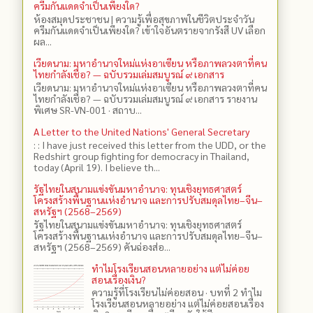
ครีมกันแดดจำเป็นเพียงใด?
ห้องสมุดประชาชน | ความรู้เพื่อสุขภาพในชีวิตประจำวัน
ครีมกันแดดจำเป็นเพียงใด? เข้าใจอันตรายจากรังสี UV เลือก
ผล...
เวียดนาม: มหาอำนาจใหม่แห่งอาเซียน หรือภาพลวงตาที่คน
ไทยกำลังเชื่อ? — ฉบับรวมเล่มสมบูรณ์ ๙ เอกสาร
เวียดนาม: มหาอำนาจใหม่แห่งอาเซียน หรือภาพลวงตาที่คน
ไทยกำลังเชื่อ? — ฉบับรวมเล่มสมบูรณ์ ๙ เอกสาร รายงาน
พิเศษ SR-VN-001 · สถาบ...
A Letter to the United Nations' General Secretary
: : I have just received this letter from the UDD, or the
Redshirt group fighting for democracy in Thailand,
today (April 19). I believe th...
รัฐไทยในสนามแข่งขันมหาอำนาจ: ทุนเชิงยุทธศาสตร์
โครงสร้างพื้นฐานแห่งอำนาจ และการปรับสมดุลไทย–จีน–
สหรัฐฯ (2568–2569)
รัฐไทยในสนามแข่งขันมหาอำนาจ: ทุนเชิงยุทธศาสตร์
โครงสร้างพื้นฐานแห่งอำนาจ และการปรับสมดุลไทย–จีน–
สหรัฐฯ (2568–2569) คันฉ่องส่อ...
ทำไมโรงเรียนสอนหลายอย่าง แต่ไม่ค่อย
สอนเรื่องเงิน?
ความรู้ที่โรงเรียนไม่ค่อยสอน · บทที่ 2 ทำไม
โรงเรียนสอนหลายอย่าง แต่ไม่ค่อยสอนเรื่อง