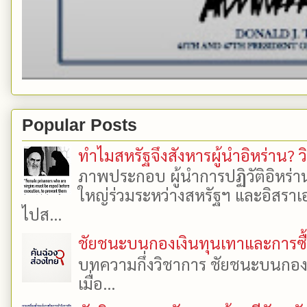
Popular Posts
ทำไมสหรัฐจึงสังหารผู้นำอิหร่าน? ว
ภาพประกอบ ผู้นำการปฏิวัติอิหร่า
ใหญ่ร่วมระหว่างสหรัฐฯ และอิสราเอล
ไปส...
ชัยชนะบนกองเงินทุนเทาและการซื้อเ
บทความกึ่งวิชาการ ชัยชนะบนกองเงิ
เมื่อ...