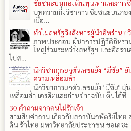
ชัยชนะบนกองเงินทุนเทาและการซื้อเ
บทความกึ่งวิชาการ ชัยชนะบนกองเงิ
เมื่อ...
ทำไมสหรัฐจึงสังหารผู้นำอิหร่าน? ว
ภาพประกอบ ผู้นำการปฏิวัติอิหร่า
ใหญ่ร่วมระหว่างสหรัฐฯ และอิสราเอล
ไปส...
นักวิชาการยกตัวเลขแย้ง “มีชัย” 
ความเหลื่อมล้ำ
นักวิชาการยกตัวเลขแย้ง "มีชัย" 
เหลื่อมล้ำ เครดิตและอ่านข่าวฉบับเต็มได้ที
30 คำถามจากคนไม่รักเจ้า
สามสิบคำถาม เกี่ยวกับสถาบันกษัตริย์ไทย ส
ดิน รักไทย มหาวิทยาลัยประชาชน ขอเดชะ ป