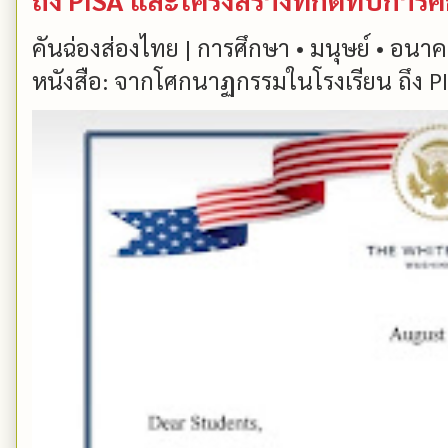
คันฉ่องส่องไทย | การศึกษา • มนุษย์ • อนาคต
หนังสือ: จากโศกนาฏกรรมในโรงเรียน ถึง PIS