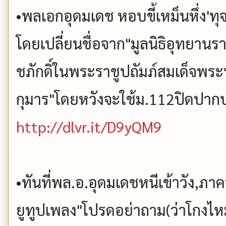
•พลเอกอุดมเดช หอบขี้เหม็นหึ่ง'ทุจ
โดยเปลี่ยนชื่อจาก"มูลนิธิอุทยานรา
ชภักดิ์ในพระราชูปถัมภ์สมเด็จพ
กุมาร"โดยหวังจะใช้ม.112ปิดปา
http://dlvr.it/D9yQM9
•ทันที่พล.อ.อุดมเดชหนีเข้าวัง,ภ
ยูทูปเพลง"โปรดอย่าถาม(ว่าโกงไห