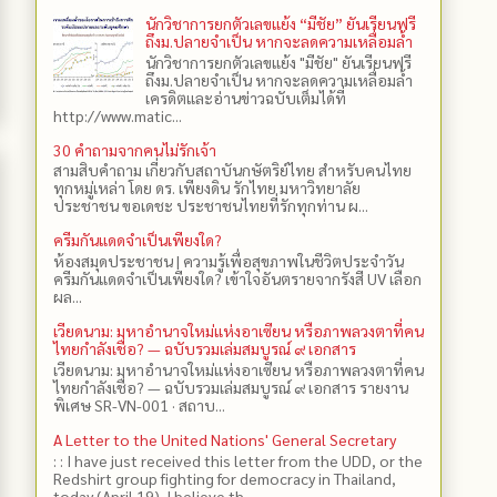
นักวิชาการยกตัวเลขแย้ง “มีชัย” ยันเรียนฟรี
ถึงม.ปลายจำเป็น หากจะลดความเหลื่อมล้ำ
นักวิชาการยกตัวเลขแย้ง "มีชัย" ยันเรียนฟรี
ถึงม.ปลายจำเป็น หากจะลดความเหลื่อมล้ำ
เครดิตและอ่านข่าวฉบับเต็มได้ที่
http://www.matic...
30 คำถามจากคนไม่รักเจ้า
สามสิบคำถาม เกี่ยวกับสถาบันกษัตริย์ไทย สำหรับคนไทย
ทุกหมู่เหล่า โดย ดร.​ เพียงดิน รักไทย มหาวิทยาลัย
ประชาชน ขอเดชะ ประชาชนไทยที่รักทุกท่าน ผ...
ครีมกันแดดจำเป็นเพียงใด?
ห้องสมุดประชาชน | ความรู้เพื่อสุขภาพในชีวิตประจำวัน
ครีมกันแดดจำเป็นเพียงใด? เข้าใจอันตรายจากรังสี UV เลือก
ผล...
เวียดนาม: มหาอำนาจใหม่แห่งอาเซียน หรือภาพลวงตาที่คน
ไทยกำลังเชื่อ? — ฉบับรวมเล่มสมบูรณ์ ๙ เอกสาร
เวียดนาม: มหาอำนาจใหม่แห่งอาเซียน หรือภาพลวงตาที่คน
ไทยกำลังเชื่อ? — ฉบับรวมเล่มสมบูรณ์ ๙ เอกสาร รายงาน
พิเศษ SR-VN-001 · สถาบ...
A Letter to the United Nations' General Secretary
: : I have just received this letter from the UDD, or the
Redshirt group fighting for democracy in Thailand,
today (April 19). I believe th...