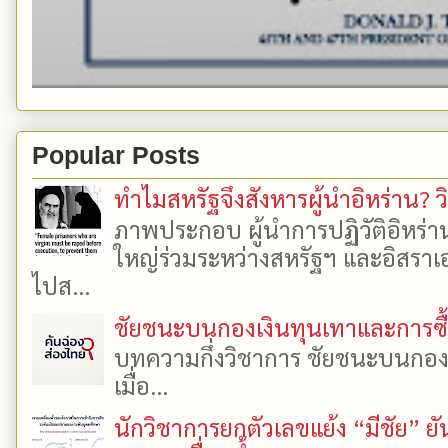
Popular Posts
ทำไมสหรัฐจึงสังหารผู้นำอิหร่าน? ว
ภาพประกอบ ผู้นำการปฏิวัติอิหร่า
ใหญ่ร่วมระหว่างสหรัฐฯ และอิสราเอล
ไปส...
ชัยชนะบนกองเงินทุนเทาและการซื้อเ
บทความกึ่งวิชาการ ชัยชนะบนกองเงิ
เมื่อ...
นักวิชาการยกตัวเลขแย้ง “มีชัย” 