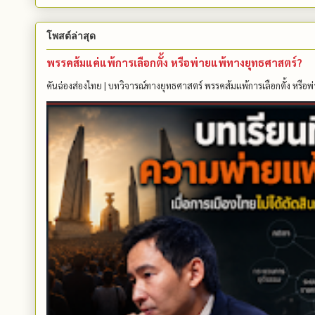
โพสต์ล่าสุด
พรรคส้มแค่แพ้การเลือกตั้ง หรือพ่ายแพ้ทางยุทธศาสตร์?
คันฉ่องส่องไทย | บทวิจารณ์ทางยุทธศาสตร์ พรรคส้มแพ้การเลือกตั้ง หรือพ่