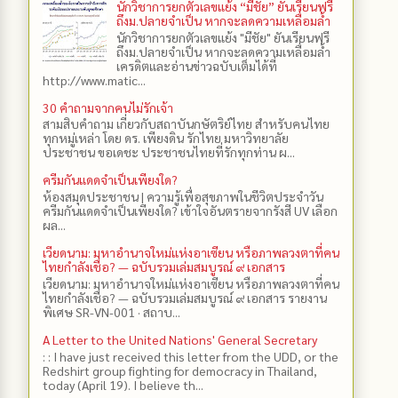
นักวิชาการยกตัวเลขแย้ง “มีชัย” ยันเรียนฟรี
ถึงม.ปลายจำเป็น หากจะลดความเหลื่อมล้ำ
นักวิชาการยกตัวเลขแย้ง "มีชัย" ยันเรียนฟรี
ถึงม.ปลายจำเป็น หากจะลดความเหลื่อมล้ำ
เครดิตและอ่านข่าวฉบับเต็มได้ที่
http://www.matic...
30 คำถามจากคนไม่รักเจ้า
สามสิบคำถาม เกี่ยวกับสถาบันกษัตริย์ไทย สำหรับคนไทย
ทุกหมู่เหล่า โดย ดร.​ เพียงดิน รักไทย มหาวิทยาลัย
ประชาชน ขอเดชะ ประชาชนไทยที่รักทุกท่าน ผ...
ครีมกันแดดจำเป็นเพียงใด?
ห้องสมุดประชาชน | ความรู้เพื่อสุขภาพในชีวิตประจำวัน
ครีมกันแดดจำเป็นเพียงใด? เข้าใจอันตรายจากรังสี UV เลือก
ผล...
เวียดนาม: มหาอำนาจใหม่แห่งอาเซียน หรือภาพลวงตาที่คน
ไทยกำลังเชื่อ? — ฉบับรวมเล่มสมบูรณ์ ๙ เอกสาร
เวียดนาม: มหาอำนาจใหม่แห่งอาเซียน หรือภาพลวงตาที่คน
ไทยกำลังเชื่อ? — ฉบับรวมเล่มสมบูรณ์ ๙ เอกสาร รายงาน
พิเศษ SR-VN-001 · สถาบ...
A Letter to the United Nations' General Secretary
: : I have just received this letter from the UDD, or the
Redshirt group fighting for democracy in Thailand,
today (April 19). I believe th...