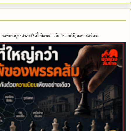
ายแพ้ทางยุทธศาสตร์? เมื่อพิธากล่าวถึง “ความไร้ยุทธศาสตร์ คว...