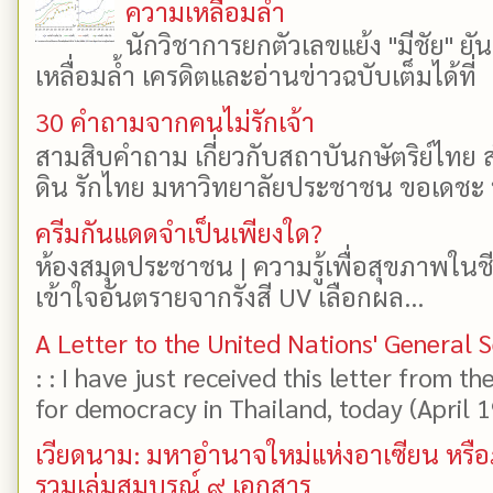
ความเหลื่อมล้ำ
นักวิชาการยกตัวเลขแย้ง "มีชัย" 
เหลื่อมล้ำ เครดิตและอ่านข่าวฉบับเต็มได้ที
30 คำถามจากคนไม่รักเจ้า
สามสิบคำถาม เกี่ยวกับสถาบันกษัตริย์ไทย ส
ดิน รักไทย มหาวิทยาลัยประชาชน ขอเดชะ ป
ครีมกันแดดจำเป็นเพียงใด?
ห้องสมุดประชาชน | ความรู้เพื่อสุขภาพในช
เข้าใจอันตรายจากรังสี UV เลือกผล...
A Letter to the United Nations' General 
: : I have just received this letter from t
for democracy in Thailand, today (April 19)
เวียดนาม: มหาอำนาจใหม่แห่งอาเซียน หรือ
รวมเล่มสมบูรณ์ ๙ เอกสาร