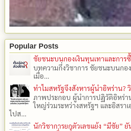
Popular Posts
ชัยชนะบนกองเงินทุนเทาและการซื้อเ
บทความกึ่งวิชาการ ชัยชนะบนกองเงิ
เมื่อ...
ทำไมสหรัฐจึงสังหารผู้นำอิหร่าน? ว
ภาพประกอบ ผู้นำการปฏิวัติอิหร่า
ใหญ่ร่วมระหว่างสหรัฐฯ และอิสราเอล
ไปส...
นักวิชาการยกตัวเลขแย้ง “มีชัย” 