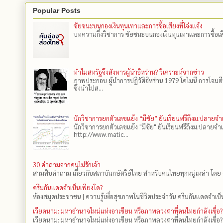
Popular Posts
ชัยชนะบนกองเงินทุนเทาและการซื้อเสียงที่โจ่งแจ้ง
บทความกึ่งวิชาการ ชัยชนะบนกองเงินทุนเทาและการซื้อเสียงที
ทำไมสหรัฐจึงสังหารผู้นำอิหร่าน? วิเคราะห์จากข่าว
ภาพประกอบ ผู้นำการปฏิวัติอิหร่าน 1979 โคไมนี การโจมต
ซึ่งนำไปส...
นักวิชาการยกตัวเลขแย้ง “มีชัย” ยันเรียนฟรีถึงม.ปลายจ
นักวิชาการยกตัวเลขแย้ง "มีชัย" ยันเรียนฟรีถึงม.ปลายจำ
http://www.matic...
30 คำถามจากคนไม่รักเจ้า
สามสิบคำถาม เกี่ยวกับสถาบันกษัตริย์ไทย สำหรับคนไทยทุกหมู่เหล่า โดย 
ครีมกันแดดจำเป็นเพียงใด?
ห้องสมุดประชาชน | ความรู้เพื่อสุขภาพในชีวิตประจำวัน ครีมกันแดดจำเป็น
เวียดนาม: มหาอำนาจใหม่แห่งอาเซียน หรือภาพลวงตาที่คนไทยกำลังเชื่อ?
เวียดนาม: มหาอำนาจใหม่แห่งอาเซียน หรือภาพลวงตาที่คนไทยกำลังเชื่อ?