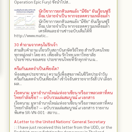
Operation Epic Fury) ซึ่งนำไปส...
นักวิชาการยกตัวเลขแย้ง “มีชัย” ยันเรียนฟรี
ถึงม.ปลายจำเป็น หากจะลดความเหลื่อมล้ำ
นักวิชาการยกตัวเลขแย้ง "มีชัย" ยันเรียนฟรี
ถึงม.ปลายจำเป็น หากจะลดความเหลื่อมล้ำ
เครดิตและอ่านข่าวฉบับเต็มได้ที่
http://www.matic...
30 คำถามจากคนไม่รักเจ้า
สามสิบคำถาม เกี่ยวกับสถาบันกษัตริย์ไทย สำหรับคนไทย
ทุกหมู่เหล่า โดย ดร.​ เพียงดิน รักไทย มหาวิทยาลัย
ประชาชน ขอเดชะ ประชาชนไทยที่รักทุกท่าน ผ...
ครีมกันแดดจำเป็นเพียงใด?
ห้องสมุดประชาชน | ความรู้เพื่อสุขภาพในชีวิตประจำวัน
ครีมกันแดดจำเป็นเพียงใด? เข้าใจอันตรายจากรังสี UV เลือก
ผล...
เวียดนาม: มหาอำนาจใหม่แห่งอาเซียน หรือภาพลวงตาที่คน
ไทยกำลังเชื่อ? — ฉบับรวมเล่มสมบูรณ์ ๙ เอกสาร
เวียดนาม: มหาอำนาจใหม่แห่งอาเซียน หรือภาพลวงตาที่คน
ไทยกำลังเชื่อ? — ฉบับรวมเล่มสมบูรณ์ ๙ เอกสาร รายงาน
พิเศษ SR-VN-001 · สถาบ...
A Letter to the United Nations' General Secretary
: : I have just received this letter from the UDD, or the
Redshirt group fighting for democracy in Thailand,