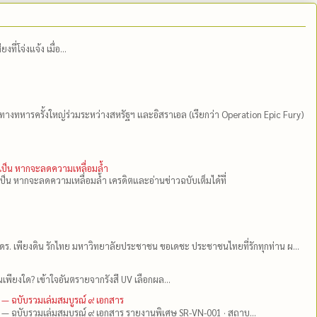
่โจ่งแจ้ง เมื่อ...
ีทางทหารครั้งใหญ่ร่วมระหว่างสหรัฐฯ และอิสราเอล (เรียกว่า Operation Epic Fury)
ำเป็น หากจะลดความเหลื่อมล้ำ
เป็น หากจะลดความเหลื่อมล้ำ เครดิตและอ่านข่าวฉบับเต็มได้ที่
ดร.​ เพียงดิน รักไทย มหาวิทยาลัยประชาชน ขอเดชะ ประชาชนไทยที่รักทุกท่าน ผ...
เพียงใด? เข้าใจอันตรายจากรังสี UV เลือกผล...
 — ฉบับรวมเล่มสมบูรณ์ ๙ เอกสาร
 — ฉบับรวมเล่มสมบูรณ์ ๙ เอกสาร รายงานพิเศษ SR-VN-001 · สถาบ...