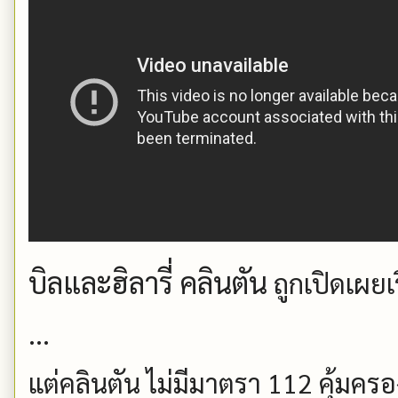
บิลและฮิลารี่ คลินตัน
ถูกเปิดเผยเร
...
แต่คลินตัน ไม่มีมาตรา 112 คุ้มครอง