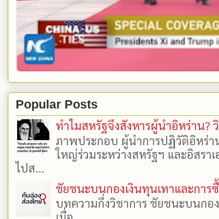
Popular Posts
ทำไมสหรัฐจึงสังหารผู้นำอิหร่าน? ว
ภาพประกอบ ผู้นำการปฏิวัติอิหร่า
ใหญ่ร่วมระหว่างสหรัฐฯ และอิสราเอล
ไปส...
ชัยชนะบนกองเงินทุนเทาและการซื้อเ
บทความกึ่งวิชาการ ชัยชนะบนกองเงิ
เมื่อ...