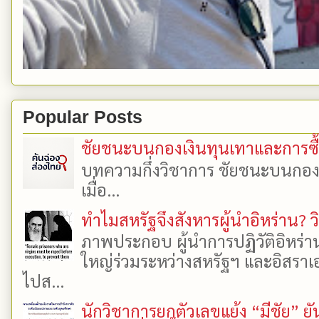
Popular Posts
ชัยชนะบนกองเงินทุนเทาและการซื้อเ
บทความกึ่งวิชาการ ชัยชนะบนกองเงิ
เมื่อ...
ทำไมสหรัฐจึงสังหารผู้นำอิหร่าน? ว
ภาพประกอบ ผู้นำการปฏิวัติอิหร่า
ใหญ่ร่วมระหว่างสหรัฐฯ และอิสราเอล
ไปส...
นักวิชาการยกตัวเลขแย้ง “มีชัย” 