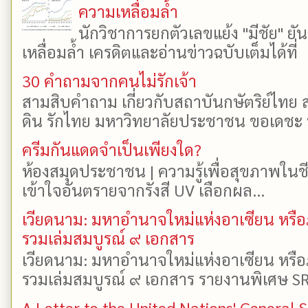
ความเหลื่อมล้ำ
นักวิชาการยกตัวเลขแย้ง "มีชัย" 
เหลื่อมล้ำ เครดิตและอ่านข่าวฉบับเต็มได้ที
30 คำถามจากคนไม่รักเจ้า
สามสิบคำถาม เกี่ยวกับสถาบันกษัตริย์ไทย ส
ดิน รักไทย มหาวิทยาลัยประชาชน ขอเดชะ ป
ครีมกันแดดจำเป็นเพียงใด?
ห้องสมุดประชาชน | ความรู้เพื่อสุขภาพในช
เข้าใจอันตรายจากรังสี UV เลือกผล...
เวียดนาม: มหาอำนาจใหม่แห่งอาเซียน หรือ
รวมเล่มสมบูรณ์ ๙ เอกสาร
เวียดนาม: มหาอำนาจใหม่แห่งอาเซียน หรือ
รวมเล่มสมบูรณ์ ๙ เอกสาร รายงานพิเศษ SR
A Letter to the United Nations' General 