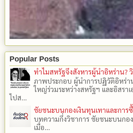
Popular Posts
ทำไมสหรัฐจึงสังหารผู้นำอิหร่าน? ว
ภาพประกอบ ผู้นำการปฏิวัติอิหร่า
ใหญ่ร่วมระหว่างสหรัฐฯ และอิสราเอล
ไปส...
ชัยชนะบนกองเงินทุนเทาและการซื้อเ
บทความกึ่งวิชาการ ชัยชนะบนกองเงิ
เมื่อ...