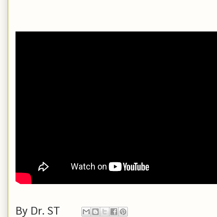
By
Dr. ST