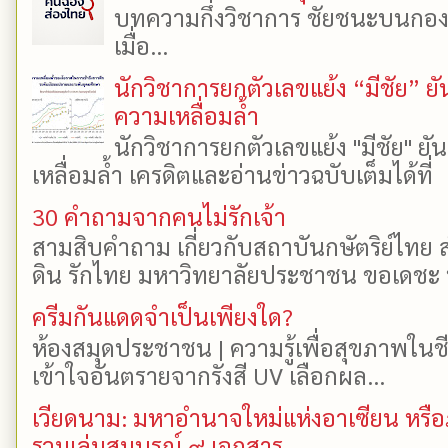
บทความกึ่งวิชาการ ชัยชนะบนกองเงิ
เมื่อ...
นักวิชาการยกตัวเลขแย้ง “มีชัย” 
ความเหลื่อมล้ำ
นักวิชาการยกตัวเลขแย้ง "มีชัย" 
เหลื่อมล้ำ เครดิตและอ่านข่าวฉบับเต็มได้ที
30 คำถามจากคนไม่รักเจ้า
สามสิบคำถาม เกี่ยวกับสถาบันกษัตริย์ไทย ส
ดิน รักไทย มหาวิทยาลัยประชาชน ขอเดชะ ป
ครีมกันแดดจำเป็นเพียงใด?
ห้องสมุดประชาชน | ความรู้เพื่อสุขภาพในช
เข้าใจอันตรายจากรังสี UV เลือกผล...
เวียดนาม: มหาอำนาจใหม่แห่งอาเซียน หรือ
รวมเล่มสมบูรณ์ ๙ เอกสาร