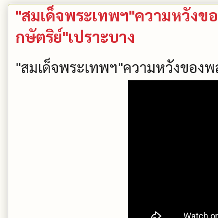
"สมเด็จพระเทพฯ"ความหวังขอ
กษัตริย์"เปราะบาง
"สมเด็จพระเทพฯ"ความหวังของพส