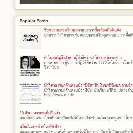
Popular Posts
ชัยชนะบนกองเงินทุนเทาและการซื้อเสียงที่โจ่งแจ้ง
บทความกึ่งวิชาการ ชัยชนะบนกองเงินทุนเทาและการซื้อเสียงที
ทำไมสหรัฐจึงสังหารผู้นำอิหร่าน? วิเคราะห์จากข่าว
ภาพประกอบ ผู้นำการปฏิวัติอิหร่าน 1979 โคไมนี การโจมต
ซึ่งนำไปส...
นักวิชาการยกตัวเลขแย้ง “มีชัย” ยันเรียนฟรีถึงม.ปลายจ
นักวิชาการยกตัวเลขแย้ง "มีชัย" ยันเรียนฟรีถึงม.ปลายจำ
http://www.matic...
30 คำถามจากคนไม่รักเจ้า
สามสิบคำถาม เกี่ยวกับสถาบันกษัตริย์ไทย สำหรับคนไทยทุกหมู่เหล่า โดย 
ครีมกันแดดจำเป็นเพียงใด?
ห้องสมุดประชาชน | ความรู้เพื่อสุขภาพในชีวิตประจำวัน ครีมกันแดดจำเป็น