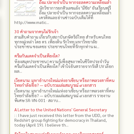
ถึงม.ปลายจำเป็น หากจะลดความเหลื่อมล้ำ
นักวิชาการยกตัวเลขแย้ง "มีชัย" ยันเรียนฟรี
ถึงม.ปลายจำเป็น หากจะลดความเหลื่อมล้ำ
เครดิตและอ่านข่าวฉบับเต็มได้ที่
http://www.matic...
30 คำถามจากคนไม่รักเจ้า
สามสิบคำถาม เกี่ยวกับสถาบันกษัตริย์ไทย สำหรับคนไทย
ทุกหมู่เหล่า โดย ดร.​ เพียงดิน รักไทย มหาวิทยาลัย
ประชาชน ขอเดชะ ประชาชนไทยที่รักทุกท่าน ผ...
ครีมกันแดดจำเป็นเพียงใด?
ห้องสมุดประชาชน | ความรู้เพื่อสุขภาพในชีวิตประจำวัน
ครีมกันแดดจำเป็นเพียงใด? เข้าใจอันตรายจากรังสี UV เลือก
ผล...
เวียดนาม: มหาอำนาจใหม่แห่งอาเซียน หรือภาพลวงตาที่คน
ไทยกำลังเชื่อ? — ฉบับรวมเล่มสมบูรณ์ ๙ เอกสาร
เวียดนาม: มหาอำนาจใหม่แห่งอาเซียน หรือภาพลวงตาที่คน
ไทยกำลังเชื่อ? — ฉบับรวมเล่มสมบูรณ์ ๙ เอกสาร รายงาน
พิเศษ SR-VN-001 · สถาบ...
A Letter to the United Nations' General Secretary
: : I have just received this letter from the UDD, or the
Redshirt group fighting for democracy in Thailand,
today (April 19). I believe th...
รัฐไทยในสนามแข่งขันมหาอำนาจ: ทุนเชิงยุทธศาสตร์