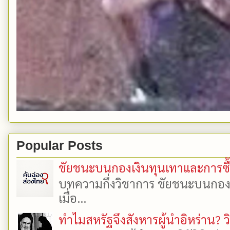
Popular Posts
ชัยชนะบนกองเงินทุนเทาและการซื้อเ
บทความกึ่งวิชาการ ชัยชนะบนกองเงิ
เมื่อ...
ทำไมสหรัฐจึงสังหารผู้นำอิหร่าน? ว