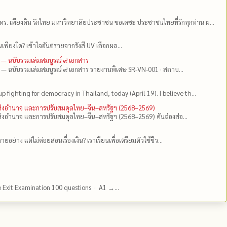
ดร.​ เพียงดิน รักไทย มหาวิทยาลัยประชาชน ขอเดชะ ประชาชนไทยที่รักทุกท่าน ผ...
เพียงใด? เข้าใจอันตรายจากรังสี UV เลือกผล...
 — ฉบับรวมเล่มสมบูรณ์ ๙ เอกสาร
 — ฉบับรวมเล่มสมบูรณ์ ๙ เอกสาร รายงานพิเศษ SR-VN-001 · สถาบ...
up fighting for democracy in Thailand, today (April 19). I believe th...
แห่งอำนาจ และการปรับสมดุลไทย–จีน–สหรัฐฯ (2568–2569)
่งอำนาจ และการปรับสมดุลไทย–จีน–สหรัฐฯ (2568–2569) คันฉ่องส่อ...
ยอย่าง แต่ไม่ค่อยสอนเรื่องเงิน? เราเรียนเพื่อเตรียมตัวใช้ชีว...
e Exit Examination 100 questions · A1 →...