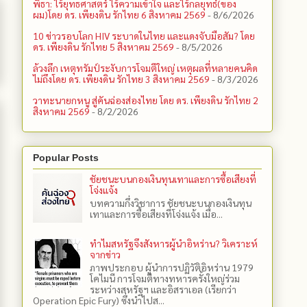
พิธา: ไร้ยุทธศาสตร์ ไร้ความเข้าใจ และไร้กลยุทธ์(ของ
ผม)โดย ดร. เพียงดิน รักไทย 6 สิงหาคม 2569
- 8/6/2026
10 ข่าวรอบโลก HIV ระบาดในไทย และแดงจับมือสัม? โดย
ดร. เพียงดิน รักไทย 5 สิงหาคม 2569
- 8/5/2026
ล้วงลึก เหตุทรัมป์ระงับการโจมตีใหญ่ เหตุผลที่หลายคนคิด
ไม่ถึงโดย ดร. เพียงดิน รักไทย 3 สิงหาคม 2569
- 8/3/2026
วาทะนายกหนู สู่คันฉ่องส่องไทย โดย ดร. เพียงดิน รักไทย 2
สิงหาคม 2569
- 8/2/2026
Popular Posts
ชัยชนะบนกองเงินทุนเทาและการซื้อเสียงที่
โจ่งแจ้ง
บทความกึ่งวิชาการ ชัยชนะบนกองเงินทุน
เทาและการซื้อเสียงที่โจ่งแจ้ง เมื่อ...
ทำไมสหรัฐจึงสังหารผู้นำอิหร่าน? วิเคราะห์
จากข่าว
ภาพประกอบ ผู้นำการปฏิวัติอิหร่าน 1979
โคไมนี การโจมตีทางทหารครั้งใหญ่ร่วม
ระหว่างสหรัฐฯ และอิสราเอล (เรียกว่า
Operation Epic Fury) ซึ่งนำไปส...