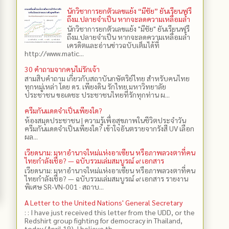
นักวิชาการยกตัวเลขแย้ง “มีชัย” ยันเรียนฟรี
ถึงม.ปลายจำเป็น หากจะลดความเหลื่อมล้ำ
นักวิชาการยกตัวเลขแย้ง "มีชัย" ยันเรียนฟรี
ถึงม.ปลายจำเป็น หากจะลดความเหลื่อมล้ำ
เครดิตและอ่านข่าวฉบับเต็มได้ที่
http://www.matic...
30 คำถามจากคนไม่รักเจ้า
สามสิบคำถาม เกี่ยวกับสถาบันกษัตริย์ไทย สำหรับคนไทย
ทุกหมู่เหล่า โดย ดร.​ เพียงดิน รักไทย มหาวิทยาลัย
ประชาชน ขอเดชะ ประชาชนไทยที่รักทุกท่าน ผ...
ครีมกันแดดจำเป็นเพียงใด?
ห้องสมุดประชาชน | ความรู้เพื่อสุขภาพในชีวิตประจำวัน
ครีมกันแดดจำเป็นเพียงใด? เข้าใจอันตรายจากรังสี UV เลือก
ผล...
เวียดนาม: มหาอำนาจใหม่แห่งอาเซียน หรือภาพลวงตาที่คน
ไทยกำลังเชื่อ? — ฉบับรวมเล่มสมบูรณ์ ๙ เอกสาร
เวียดนาม: มหาอำนาจใหม่แห่งอาเซียน หรือภาพลวงตาที่คน
ไทยกำลังเชื่อ? — ฉบับรวมเล่มสมบูรณ์ ๙ เอกสาร รายงาน
พิเศษ SR-VN-001 · สถาบ...
A Letter to the United Nations' General Secretary
: : I have just received this letter from the UDD, or the
Redshirt group fighting for democracy in Thailand,
today (April 19). I believe th...