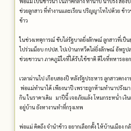
พ่อแม่ เป็นชาวนา ในภาคกลาง ทำนาปี นาปรัง สองปี ห
ช่วยลูกสาว ที่ทำงานและเรียน ปริญญาโทไปด้วย ข้าวของ
ข้าว
ในช่วงเหตุการณ์ ขับไล่รัฐบาลยิ่งลักษณ์ ลูกสาวที่เป็
ไปร่วมม็อบ กปปส. ไปเป่านกหวีดไล่ยิ่งลักษณ์ อัพรูปลง
ช่วยชาวนา ภาคภูมิใจที่ได้รับใช้ชาติ ดีใจที่ทหารออ
เวลาผ่านไป เกือบสองปี หลังรัฐประหาร ลูกสาวตกงาน
พ่อแม่ทำนาได้ เพียงนาปี เพราะถูกห้ามทำนาปรังมา จ
กิน ในราคาเดิม มาปีนี้ เจอภัยแล้ง โหมกระหน่ำ เงินเก็
อยู่บ้าน ยังหางานทำที่กรุงเทพ
พ่อแม่ คิดถึง จำนำข้าว อยากเลือกตั้ง ให้บ้านเมือง กล