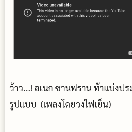
ว้าว...! อเนก ซานฟราน ท้าแบ่งปร
รูปแบบ (เพลงโดยวงไฟเย็น)