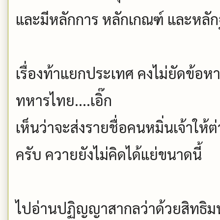
และมีหลักการ หลักเกณฑ์ และหลั
เรื่องท้าแยกประเทศ คงไม่ยัดข้อห
ทหารไทย....เอิ๊ก
เห็นว่าจะส่งรายชื่อคนหมิ่นเจ้าให้ต
ครับ ควายยังไม่คิดได้แย่ขนาดนี้
ไปอ่านปฏิญญาสากลว่าด้วยสิทธิม