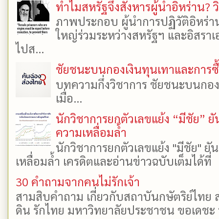
ทำไมสหรัฐจึงสังหารผู้นำอิหร่าน? ว
ภาพประกอบ ผู้นำการปฏิวัติอิหร่า
ใหญ่ร่วมระหว่างสหรัฐฯ และอิสราเอล
ไปส...
ชัยชนะบนกองเงินทุนเทาและการซื้อเ
บทความกึ่งวิชาการ ชัยชนะบนกองเงิ
เมื่อ...
นักวิชาการยกตัวเลขแย้ง “มีชัย” 
ความเหลื่อมล้ำ
นักวิชาการยกตัวเลขแย้ง "มีชัย" 
เหลื่อมล้ำ เครดิตและอ่านข่าวฉบับเต็มได้ที
30 คำถามจากคนไม่รักเจ้า
สามสิบคำถาม เกี่ยวกับสถาบันกษัตริย์ไทย ส
ดิน รักไทย มหาวิทยาลัยประชาชน ขอเดชะ ป