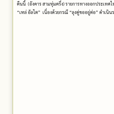
คืนนี้ (อังคาร สามทุ่มครึ่ง) รายการทางออกประเท
“เหล่ อัลไต” เนื่องด้วยกรณี “ลุงตู่ขออยู่ต่อ” ดำเน