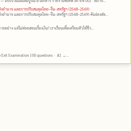
 — ฉบับรวมเล่มสมบูรณ์ ๙ เอกสาร รายงานพิเศษ SR-VN-001 · สถาบ...
แห่งอำนาจ และการปรับสมดุลไทย–จีน–สหรัฐฯ (2568–2569)
่งอำนาจ และการปรับสมดุลไทย–จีน–สหรัฐฯ (2568–2569) คันฉ่องส่อ...
ยอย่าง แต่ไม่ค่อยสอนเรื่องเงิน? เราเรียนเพื่อเตรียมตัวใช้ชีว...
e Exit Examination 100 questions · A1 →...