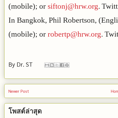
(mobile); or
siftonj@hrw.org
. Twit
In Bangkok, Phil Robertson, (Engl
(mobile); or
robertp@hrw.org
. Twi
By
Dr. ST
Newer Post
Ho
โพสต์ล่าสุด