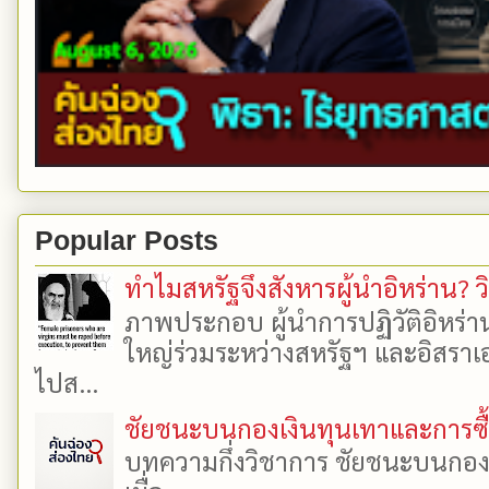
Popular Posts
ทำไมสหรัฐจึงสังหารผู้นำอิหร่าน? ว
ภาพประกอบ ผู้นำการปฏิวัติอิหร่า
ใหญ่ร่วมระหว่างสหรัฐฯ และอิสราเอล
ไปส...
ชัยชนะบนกองเงินทุนเทาและการซื้อเ
บทความกึ่งวิชาการ ชัยชนะบนกองเงิ