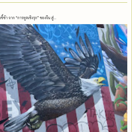
้ข้า จาก “การทูตเชิงรุก” ของจีน สู่...