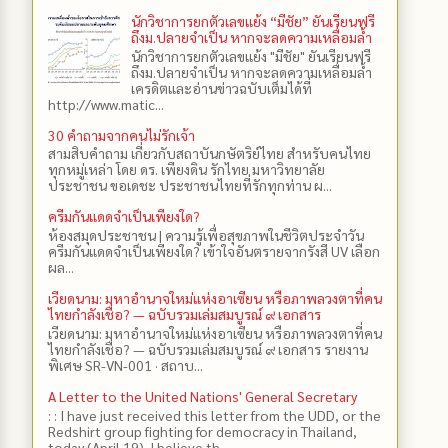
นักวิชาการยกตัวเลขแย้ง “มีชัย” ยันเรียนฟรี
ถึงม.ปลายจำเป็น หากจะลดความเหลื่อมล้ำ
นักวิชาการยกตัวเลขแย้ง "มีชัย" ยันเรียนฟรี
ถึงม.ปลายจำเป็น หากจะลดความเหลื่อมล้ำ
เครดิตและอ่านข่าวฉบับเต็มได้ที่
http://www.matic...
30 คำถามจากคนไม่รักเจ้า
สามสิบคำถาม เกี่ยวกับสถาบันกษัตริย์ไทย สำหรับคนไทย
ทุกหมู่เหล่า โดย ดร.​ เพียงดิน รักไทย มหาวิทยาลัย
ประชาชน ขอเดชะ ประชาชนไทยที่รักทุกท่าน ผ...
ครีมกันแดดจำเป็นเพียงใด?
ห้องสมุดประชาชน | ความรู้เพื่อสุขภาพในชีวิตประจำวัน
ครีมกันแดดจำเป็นเพียงใด? เข้าใจอันตรายจากรังสี UV เลือก
ผล...
เวียดนาม: มหาอำนาจใหม่แห่งอาเซียน หรือภาพลวงตาที่คน
ไทยกำลังเชื่อ? — ฉบับรวมเล่มสมบูรณ์ ๙ เอกสาร
เวียดนาม: มหาอำนาจใหม่แห่งอาเซียน หรือภาพลวงตาที่คน
ไทยกำลังเชื่อ? — ฉบับรวมเล่มสมบูรณ์ ๙ เอกสาร รายงาน
พิเศษ SR-VN-001 · สถาบ...
A Letter to the United Nations' General Secretary
: : I have just received this letter from the UDD, or the
Redshirt group fighting for democracy in Thailand,
today (April 19). I believe th...