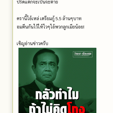
ปรี๊ดแตกจะเป็นจะตาย
ครานี้ไอ้เหล่ เตรียมกู้ 5.5 ล้านๆบาท
อมตีนกันไว้ให้ไวๆไอ้พวกลูกเมียน้อย!
เชิญอ่านข่าวครับ