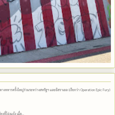
ีทางทหารครั้งใหญ่ร่วมระหว่างสหรัฐฯ และอิสราเอล (เรียกว่า Operation Epic Fury)
่โจ่งแจ้ง เมื่อ...