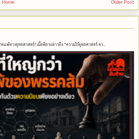
Home
Older Post
ายแพ้ทางยุทธศาสตร์? เมื่อพิธากล่าวถึง “ความไร้ยุทธศาสตร์ คว...