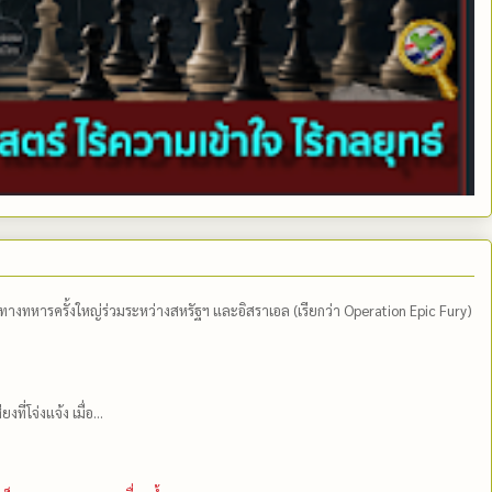
ีทางทหารครั้งใหญ่ร่วมระหว่างสหรัฐฯ และอิสราเอล (เรียกว่า Operation Epic Fury)
่โจ่งแจ้ง เมื่อ...