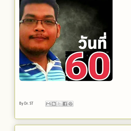
By
Dr. ST