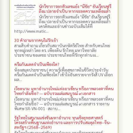
นักวิชาการยกตัวเลขแย้ง “มีชัย” ยันเรียนฟรี
ถึงม.ปลายจำเป็น หากจะลดความเหลื่อมล้ำ
นักวิชาการยกตัวเลขแย้ง "มีชัย" ยันเรียนฟรี
ถึงม.ปลายจำเป็น หากจะลดความเหลื่อมล้ำ
เครดิตและอ่านข่าวฉบับเต็มได้ที่
http://www.matic...
30 คำถามจากคนไม่รักเจ้า
สามสิบคำถาม เกี่ยวกับสถาบันกษัตริย์ไทย สำหรับคนไทย
ทุกหมู่เหล่า โดย ดร.​ เพียงดิน รักไทย มหาวิทยาลัย
ประชาชน ขอเดชะ ประชาชนไทยที่รักทุกท่าน ผ...
ครีมกันแดดจำเป็นเพียงใด?
ห้องสมุดประชาชน | ความรู้เพื่อสุขภาพในชีวิตประจำวัน
ครีมกันแดดจำเป็นเพียงใด? เข้าใจอันตรายจากรังสี UV เลือก
ผล...
เวียดนาม: มหาอำนาจใหม่แห่งอาเซียน หรือภาพลวงตาที่คน
ไทยกำลังเชื่อ? — ฉบับรวมเล่มสมบูรณ์ ๙ เอกสาร
เวียดนาม: มหาอำนาจใหม่แห่งอาเซียน หรือภาพลวงตาที่คน
ไทยกำลังเชื่อ? — ฉบับรวมเล่มสมบูรณ์ ๙ เอกสาร รายงาน
พิเศษ SR-VN-001 · สถาบ...
รัฐไทยในสนามแข่งขันมหาอำนาจ: ทุนเชิงยุทธศาสตร์
โครงสร้างพื้นฐานแห่งอำนาจ และการปรับสมดุลไทย–จีน–
สหรัฐฯ (2568–2569)
รัฐไทยในสนามแข่งขันมหาอำนาจ: ทุนเชิงยุทธศาสตร์