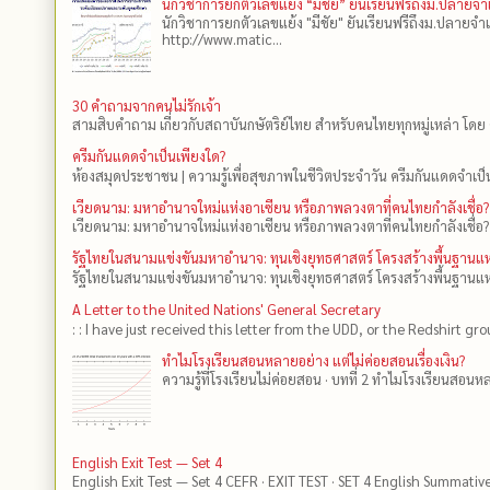
นักวิชาการยกตัวเลขแย้ง “มีชัย” ยันเรียนฟรีถึงม.ปลายจ
นักวิชาการยกตัวเลขแย้ง "มีชัย" ยันเรียนฟรีถึงม.ปลายจำ
http://www.matic...
30 คำถามจากคนไม่รักเจ้า
สามสิบคำถาม เกี่ยวกับสถาบันกษัตริย์ไทย สำหรับคนไทยทุกหมู่เหล่า โดย 
ครีมกันแดดจำเป็นเพียงใด?
ห้องสมุดประชาชน | ความรู้เพื่อสุขภาพในชีวิตประจำวัน ครีมกันแดดจำเป็น
เวียดนาม: มหาอำนาจใหม่แห่งอาเซียน หรือภาพลวงตาที่คนไทยกำลังเชื่อ?
เวียดนาม: มหาอำนาจใหม่แห่งอาเซียน หรือภาพลวงตาที่คนไทยกำลังเชื่อ?
รัฐไทยในสนามแข่งขันมหาอำนาจ: ทุนเชิงยุทธศาสตร์ โครงสร้างพื้นฐาน
รัฐไทยในสนามแข่งขันมหาอำนาจ: ทุนเชิงยุทธศาสตร์ โครงสร้างพื้นฐานแห
A Letter to the United Nations' General Secretary
: : I have just received this letter from the UDD, or the Redshirt gro
ทำไมโรงเรียนสอนหลายอย่าง แต่ไม่ค่อยสอนเรื่องเงิน?
ความรู้ที่โรงเรียนไม่ค่อยสอน · บทที่ 2 ทำไมโรงเรียนสอนหลา
English Exit Test — Set 4
English Exit Test — Set 4 CEFR · EXIT TEST · SET 4 English Summativ