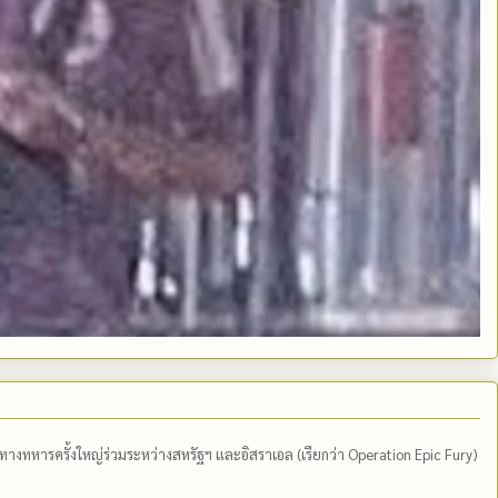
ีทางทหารครั้งใหญ่ร่วมระหว่างสหรัฐฯ และอิสราเอล (เรียกว่า Operation Epic Fury)