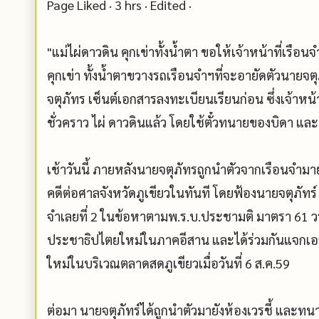
Page Liked · 3 hrs · Edited ·
"แม่ไผ่ดาวดิน คุกเข่าทั้งน้ำตา ขอให้เจ้าหน้าที่เร
คุกเข่า ทั้งน้ำตาขวางรถเรือนจำฯที่จะอายัดตัวนายจต
จตุภัทร เซ็นต์เอกสารลงทะเบียนเรียนก่อน ซึ่งเจ้าหน้
ชั่วคราว ไผ่ ดาวดินแล้ว โดยใช้ตั๋วทนายของบิดา แ
เช้าวันนี้ ภายหลังนายจตุภัทรถูกนำตัวจากเรือนจำมายั
คดีต่อศาลจังหวัดภูเขียวในทันที โดยฟ้องนายจตุภัทร
จำเลยที่ 2 ในข้อหาตามพ.ร.บ.ประชามติ มาตรา 61 ว
ประชาธิปไตยใหม่ในภาคอีสาน และได้ร่วมกันแจกเอ
ใหม่ในบริเวณตลาดสดภูเขียวเมื่อวันที่ 6 ส.ค.59
ต่อมา นายจตุภัทร์ได้ถูกนำตัวมายังห้องเวรชี้ และท