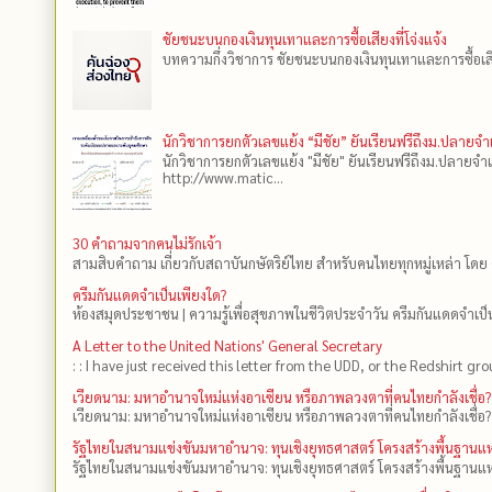
ชัยชนะบนกองเงินทุนเทาและการซื้อเสียงที่โจ่งแจ้ง
บทความกึ่งวิชาการ ชัยชนะบนกองเงินทุนเทาและการซื้อเสียงที
นักวิชาการยกตัวเลขแย้ง “มีชัย” ยันเรียนฟรีถึงม.ปลายจ
นักวิชาการยกตัวเลขแย้ง "มีชัย" ยันเรียนฟรีถึงม.ปลายจำ
http://www.matic...
30 คำถามจากคนไม่รักเจ้า
สามสิบคำถาม เกี่ยวกับสถาบันกษัตริย์ไทย สำหรับคนไทยทุกหมู่เหล่า โดย 
ครีมกันแดดจำเป็นเพียงใด?
ห้องสมุดประชาชน | ความรู้เพื่อสุขภาพในชีวิตประจำวัน ครีมกันแดดจำเป็น
A Letter to the United Nations' General Secretary
: : I have just received this letter from the UDD, or the Redshirt gro
เวียดนาม: มหาอำนาจใหม่แห่งอาเซียน หรือภาพลวงตาที่คนไทยกำลังเชื่อ?
เวียดนาม: มหาอำนาจใหม่แห่งอาเซียน หรือภาพลวงตาที่คนไทยกำลังเชื่อ?
รัฐไทยในสนามแข่งขันมหาอำนาจ: ทุนเชิงยุทธศาสตร์ โครงสร้างพื้นฐาน
รัฐไทยในสนามแข่งขันมหาอำนาจ: ทุนเชิงยุทธศาสตร์ โครงสร้างพื้นฐานแห