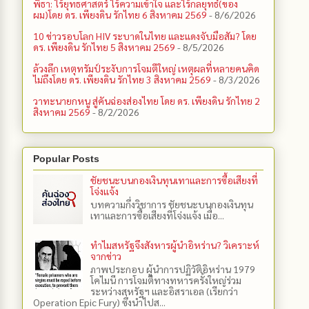
พิธา: ไร้ยุทธศาสตร์ ไร้ความเข้าใจ และไร้กลยุทธ์(ของ
ผม)โดย ดร. เพียงดิน รักไทย 6 สิงหาคม 2569
- 8/6/2026
10 ข่าวรอบโลก HIV ระบาดในไทย และแดงจับมือสัม? โดย
ดร. เพียงดิน รักไทย 5 สิงหาคม 2569
- 8/5/2026
ล้วงลึก เหตุทรัมป์ระงับการโจมตีใหญ่ เหตุผลที่หลายคนคิด
ไม่ถึงโดย ดร. เพียงดิน รักไทย 3 สิงหาคม 2569
- 8/3/2026
วาทะนายกหนู สู่คันฉ่องส่องไทย โดย ดร. เพียงดิน รักไทย 2
สิงหาคม 2569
- 8/2/2026
Popular Posts
ชัยชนะบนกองเงินทุนเทาและการซื้อเสียงที่
โจ่งแจ้ง
บทความกึ่งวิชาการ ชัยชนะบนกองเงินทุน
เทาและการซื้อเสียงที่โจ่งแจ้ง เมื่อ...
ทำไมสหรัฐจึงสังหารผู้นำอิหร่าน? วิเคราะห์
จากข่าว
ภาพประกอบ ผู้นำการปฏิวัติอิหร่าน 1979
โคไมนี การโจมตีทางทหารครั้งใหญ่ร่วม
ระหว่างสหรัฐฯ และอิสราเอล (เรียกว่า
Operation Epic Fury) ซึ่งนำไปส...