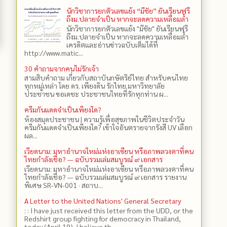
นักวิชาการยกตัวเลขแย้ง “มีชัย” ยันเรียนฟรี
ถึงม.ปลายจำเป็น หากจะลดความเหลื่อมล้ำ
นักวิชาการยกตัวเลขแย้ง "มีชัย" ยันเรียนฟรี
ถึงม.ปลายจำเป็น หากจะลดความเหลื่อมล้ำ
เครดิตและอ่านข่าวฉบับเต็มได้ที่
http://www.matic...
30 คำถามจากคนไม่รักเจ้า
สามสิบคำถาม เกี่ยวกับสถาบันกษัตริย์ไทย สำหรับคนไทย
ทุกหมู่เหล่า โดย ดร.​ เพียงดิน รักไทย มหาวิทยาลัย
ประชาชน ขอเดชะ ประชาชนไทยที่รักทุกท่าน ผ...
ครีมกันแดดจำเป็นเพียงใด?
ห้องสมุดประชาชน | ความรู้เพื่อสุขภาพในชีวิตประจำวัน
ครีมกันแดดจำเป็นเพียงใด? เข้าใจอันตรายจากรังสี UV เลือก
ผล...
เวียดนาม: มหาอำนาจใหม่แห่งอาเซียน หรือภาพลวงตาที่คน
ไทยกำลังเชื่อ? — ฉบับรวมเล่มสมบูรณ์ ๙ เอกสาร
เวียดนาม: มหาอำนาจใหม่แห่งอาเซียน หรือภาพลวงตาที่คน
ไทยกำลังเชื่อ? — ฉบับรวมเล่มสมบูรณ์ ๙ เอกสาร รายงาน
พิเศษ SR-VN-001 · สถาบ...
A Letter to the United Nations' General Secretary
: : I have just received this letter from the UDD, or the
Redshirt group fighting for democracy in Thailand,
today (April 19). I believe th...