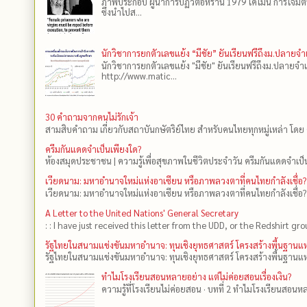
ภาพประกอบ ผู้นำการปฏิวัติอิหร่าน 1979 โคไมนี การโจมต
ซึ่งนำไปส...
นักวิชาการยกตัวเลขแย้ง “มีชัย” ยันเรียนฟรีถึงม.ปลายจ
นักวิชาการยกตัวเลขแย้ง "มีชัย" ยันเรียนฟรีถึงม.ปลายจำ
http://www.matic...
30 คำถามจากคนไม่รักเจ้า
สามสิบคำถาม เกี่ยวกับสถาบันกษัตริย์ไทย สำหรับคนไทยทุกหมู่เหล่า โดย 
ครีมกันแดดจำเป็นเพียงใด?
ห้องสมุดประชาชน | ความรู้เพื่อสุขภาพในชีวิตประจำวัน ครีมกันแดดจำเป็น
เวียดนาม: มหาอำนาจใหม่แห่งอาเซียน หรือภาพลวงตาที่คนไทยกำลังเชื่อ?
เวียดนาม: มหาอำนาจใหม่แห่งอาเซียน หรือภาพลวงตาที่คนไทยกำลังเชื่อ?
A Letter to the United Nations' General Secretary
: : I have just received this letter from the UDD, or the Redshirt gro
รัฐไทยในสนามแข่งขันมหาอำนาจ: ทุนเชิงยุทธศาสตร์ โครงสร้างพื้นฐาน
รัฐไทยในสนามแข่งขันมหาอำนาจ: ทุนเชิงยุทธศาสตร์ โครงสร้างพื้นฐานแห
ทำไมโรงเรียนสอนหลายอย่าง แต่ไม่ค่อยสอนเรื่องเงิน?
ความรู้ที่โรงเรียนไม่ค่อยสอน · บทที่ 2 ทำไมโรงเรียนสอนหลา