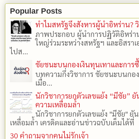
Popular Posts
ทำไมสหรัฐจึงสังหารผู้นำอิหร่าน? ว
ภาพประกอบ ผู้นำการปฏิวัติอิหร่า
ใหญ่ร่วมระหว่างสหรัฐฯ และอิสราเอล
ไปส...
ชัยชนะบนกองเงินทุนเทาและการซื้อเ
บทความกึ่งวิชาการ ชัยชนะบนกองเงิ
เมื่อ...
นักวิชาการยกตัวเลขแย้ง “มีชัย” 
ความเหลื่อมล้ำ
นักวิชาการยกตัวเลขแย้ง "มีชัย" 
เหลื่อมล้ำ เครดิตและอ่านข่าวฉบับเต็มได้ที
30 คำถามจากคนไม่รักเจ้า