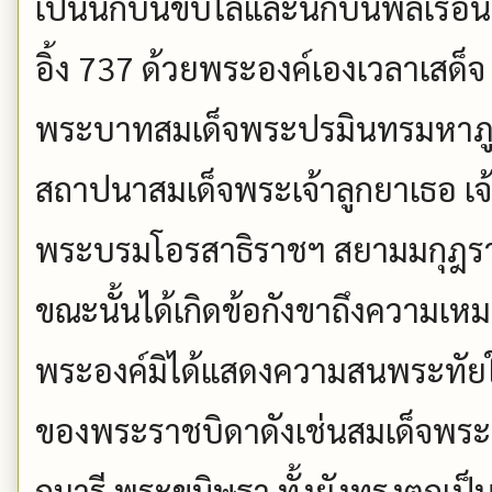
เป็นนักบินขับไล่และนักบินพลเรือน
อิ้ง 737 ด้วยพระองค์เองเวลาเสด็จ
พระบาทสมเด็จพระปรมินทรมหาภูมิ
สถาปนาสมเด็จพระเจ้าลูกยาเธอ เจ้
พระบรมโอรสาธิราชฯ สยามมกุฎราชก
ขณะนั้นได้เกิดข้อกังขาถึงความเ
พระองค์มิได้แสดงความสนพระทัย
ของพระราชบิดาดังเช่นสมเด็จพร
กุมารี พระขนิษฐา ทั้งยังทรงตกเป็น