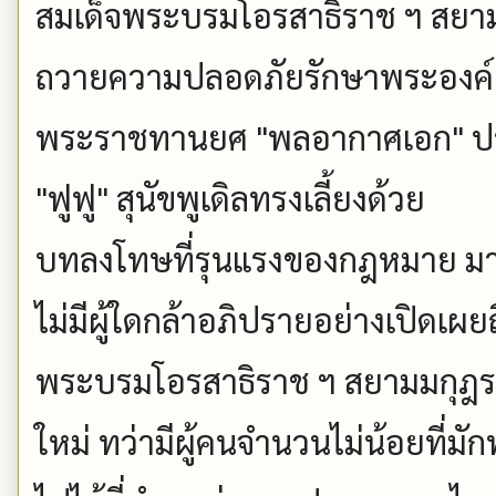
สมเด็จพระบรมโอรสาธิราช ฯ สยา
ถวายความปลอดภัยรักษาพระองค์ 
พระราชทานยศ "พลอากาศเอก" ปร
"ฟูฟู" สุนัขพูเดิลทรงเลี้ยงด้วย
บทลงโทษที่รุนแรงของกฎหมาย มา
ไม่มีผู้ใดกล้าอภิปรายอย่างเปิดเผ
พระบรมโอรสาธิราช ฯ สยามมกุฎรา
ใหม่ ทว่ามีผู้คนจำนวนไม่น้อยที่มั