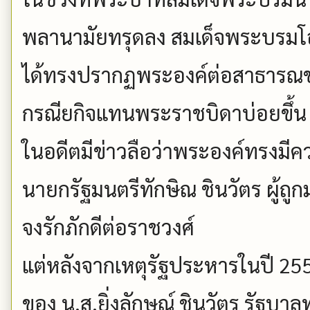
พลานามัยทรุดลง สมเด็จพระบรมโ
ได้ทรงปรากฏพระองค์ต่อสาธาร
กรณียกิจแทนพระราชบิดาบ่อยขึ้น
ในอดีตมีข่าวลือว่าพระองค์ทรงมีคว
นายกรัฐมนตรีทักษิณ ชินวัตร ผู้ถูกม
จงรักภักดีต่อราชวงศ์
แต่หลังจากเหตุรัฐประหารในปี 25
ของ น.ส.ยิ่งลักษณ์ ชินวัตร รัฐบา