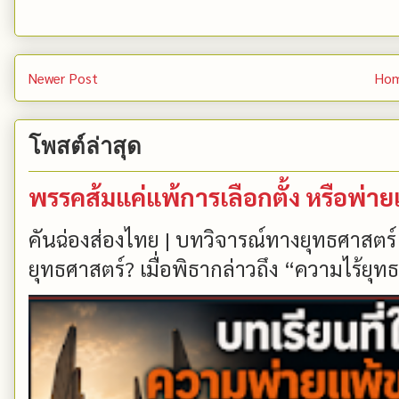
Newer Post
Ho
โพสต์ล่าสุด
พรรคส้มแค่แพ้การเลือกตั้ง หรือพ่า
คันฉ่องส่องไทย | บทวิจารณ์ทางยุทธศาสตร์
ยุทธศาสตร์? เมื่อพิธากล่าวถึง “ความไร้ยุทธ