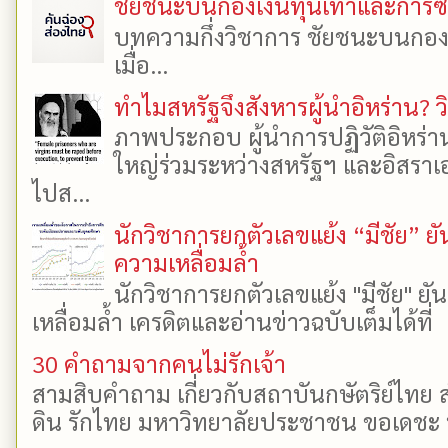
ชัยชนะบนกองเงินทุนเทาและการซื้อเ
บทความกึ่งวิชาการ ชัยชนะบนกองเงิ
เมื่อ...
ทำไมสหรัฐจึงสังหารผู้นำอิหร่าน? ว
ภาพประกอบ ผู้นำการปฏิวัติอิหร่า
ใหญ่ร่วมระหว่างสหรัฐฯ และอิสราเอล
ไปส...
นักวิชาการยกตัวเลขแย้ง “มีชัย” 
ความเหลื่อมล้ำ
นักวิชาการยกตัวเลขแย้ง "มีชัย" 
เหลื่อมล้ำ เครดิตและอ่านข่าวฉบับเต็มได้ที
30 คำถามจากคนไม่รักเจ้า
สามสิบคำถาม เกี่ยวกับสถาบันกษัตริย์ไทย ส
ดิน รักไทย มหาวิทยาลัยประชาชน ขอเดชะ ป