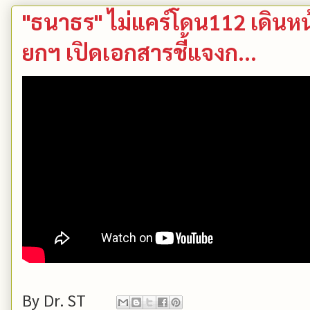
"ธนาธร" ไม่แคร์โดน112 เดินห
ยกฯ เปิดเอกสารชี้แจงก...
By
Dr. ST