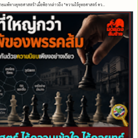
ายแพ้ทางยุทธศาสตร์? เมื่อพิธากล่าวถึง “ความไร้ยุทธศาสตร์ คว...