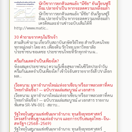
นักวิชาการยกตัวเลขแย้ง “มีชัย” ยันเรียนฟรี
ถึงม.ปลายจำเป็น หากจะลดความเหลื่อมล้ำ
นักวิชาการยกตัวเลขแย้ง "มีชัย" ยันเรียนฟรี
ถึงม.ปลายจำเป็น หากจะลดความเหลื่อมล้ำ
เครดิตและอ่านข่าวฉบับเต็มได้ที่
http://www.matic...
30 คำถามจากคนไม่รักเจ้า
สามสิบคำถาม เกี่ยวกับสถาบันกษัตริย์ไทย สำหรับคนไทย
ทุกหมู่เหล่า โดย ดร.​ เพียงดิน รักไทย มหาวิทยาลัย
ประชาชน ขอเดชะ ประชาชนไทยที่รักทุกท่าน ผ...
ครีมกันแดดจำเป็นเพียงใด?
ห้องสมุดประชาชน | ความรู้เพื่อสุขภาพในชีวิตประจำวัน
ครีมกันแดดจำเป็นเพียงใด? เข้าใจอันตรายจากรังสี UV เลือก
ผล...
เวียดนาม: มหาอำนาจใหม่แห่งอาเซียน หรือภาพลวงตาที่คน
ไทยกำลังเชื่อ? — ฉบับรวมเล่มสมบูรณ์ ๙ เอกสาร
เวียดนาม: มหาอำนาจใหม่แห่งอาเซียน หรือภาพลวงตาที่คน
ไทยกำลังเชื่อ? — ฉบับรวมเล่มสมบูรณ์ ๙ เอกสาร รายงาน
พิเศษ SR-VN-001 · สถาบ...
รัฐไทยในสนามแข่งขันมหาอำนาจ: ทุนเชิงยุทธศาสตร์
โครงสร้างพื้นฐานแห่งอำนาจ และการปรับสมดุลไทย–จีน–
สหรัฐฯ (2568–2569)
รัฐไทยในสนามแข่งขันมหาอำนาจ: ทุนเชิงยุทธศาสตร์