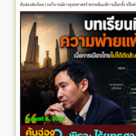
คันฉ่องส่องไทย | บทวิจารณ์ทางยุทธศาสตร์ พรรคส้มแพ้การเลือกตั้ง หรือพ่