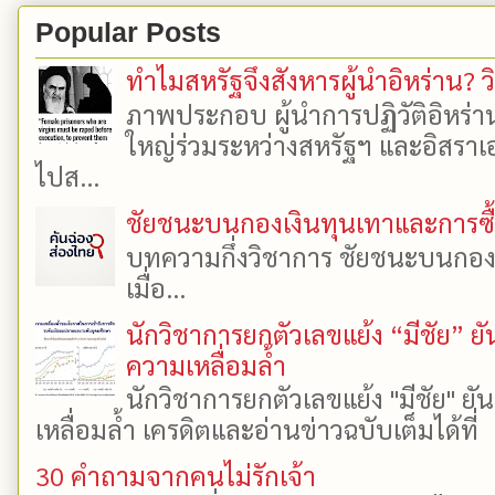
Popular Posts
ทำไมสหรัฐจึงสังหารผู้นำอิหร่าน? ว
ภาพประกอบ ผู้นำการปฏิวัติอิหร่า
ใหญ่ร่วมระหว่างสหรัฐฯ และอิสราเอล
ไปส...
ชัยชนะบนกองเงินทุนเทาและการซื้อเ
บทความกึ่งวิชาการ ชัยชนะบนกองเงิ
เมื่อ...
นักวิชาการยกตัวเลขแย้ง “มีชัย” 
ความเหลื่อมล้ำ
นักวิชาการยกตัวเลขแย้ง "มีชัย" 
เหลื่อมล้ำ เครดิตและอ่านข่าวฉบับเต็มได้ที
30 คำถามจากคนไม่รักเจ้า