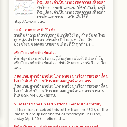
ถึงม.ปลายจำเป็น หากจะลดความเหลื่อมล้ำ
นักวิชาการยกตัวเลขแย้ง "มีชัย" ยันเรียนฟรี
ถึงม.ปลายจำเป็น หากจะลดความเหลื่อมล้ำ
เครดิตและอ่านข่าวฉบับเต็มได้ที่
http://www.matic...
30 คำถามจากคนไม่รักเจ้า
สามสิบคำถาม เกี่ยวกับสถาบันกษัตริย์ไทย สำหรับคนไทย
ทุกหมู่เหล่า โดย ดร.​ เพียงดิน รักไทย มหาวิทยาลัย
ประชาชน ขอเดชะ ประชาชนไทยที่รักทุกท่าน ผ...
ครีมกันแดดจำเป็นเพียงใด?
ห้องสมุดประชาชน | ความรู้เพื่อสุขภาพในชีวิตประจำวัน
ครีมกันแดดจำเป็นเพียงใด? เข้าใจอันตรายจากรังสี UV เลือก
ผล...
เวียดนาม: มหาอำนาจใหม่แห่งอาเซียน หรือภาพลวงตาที่คน
ไทยกำลังเชื่อ? — ฉบับรวมเล่มสมบูรณ์ ๙ เอกสาร
เวียดนาม: มหาอำนาจใหม่แห่งอาเซียน หรือภาพลวงตาที่คน
ไทยกำลังเชื่อ? — ฉบับรวมเล่มสมบูรณ์ ๙ เอกสาร รายงาน
พิเศษ SR-VN-001 · สถาบ...
A Letter to the United Nations' General Secretary
: : I have just received this letter from the UDD, or the
Redshirt group fighting for democracy in Thailand,
today (April 19). I believe th...
รัฐไทยในสนามแข่งขันมหาอำนาจ: ทุนเชิงยุทธศาสตร์