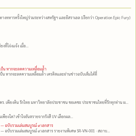
ีทางทหารครั้งใหญ่ร่วมระหว่างสหรัฐฯ และอิสราเอล (เรียกว่า Operation Epic Fury)
่โจ่งแจ้ง เมื่อ...
ำเป็น หากจะลดความเหลื่อมล้ำ
เป็น หากจะลดความเหลื่อมล้ำ เครดิตและอ่านข่าวฉบับเต็มได้ที่
ดร.​ เพียงดิน รักไทย มหาวิทยาลัยประชาชน ขอเดชะ ประชาชนไทยที่รักทุกท่าน ผ...
เพียงใด? เข้าใจอันตรายจากรังสี UV เลือกผล...
 — ฉบับรวมเล่มสมบูรณ์ ๙ เอกสาร
 — ฉบับรวมเล่มสมบูรณ์ ๙ เอกสาร รายงานพิเศษ SR-VN-001 · สถาบ...