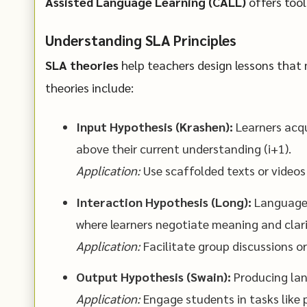
Assisted Language Learning (CALL)
offers tool
Understanding SLA Principles
SLA theories
help teachers design lessons that 
theories include:
Input Hypothesis (Krashen):
Learners acqu
above their current understanding (i+1).
Application:
Use scaffolded texts or video
Interaction Hypothesis (Long):
Language 
where learners negotiate meaning and clari
Application:
Facilitate group discussions or 
Output Hypothesis (Swain):
Producing lan
Application:
Engage students in tasks like p