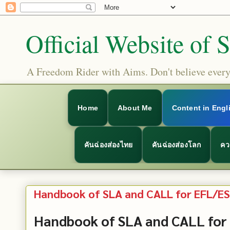
Official Website of 
A Freedom Rider with Aims. Don't believe everyt
Home
About Me
Content in Engl
คันฉ่องส่องไทย
คันฉ่องส่องโลก
คว
Handbook of SLA and CALL for EFL/ESL
Handbook of SLA and CALL for