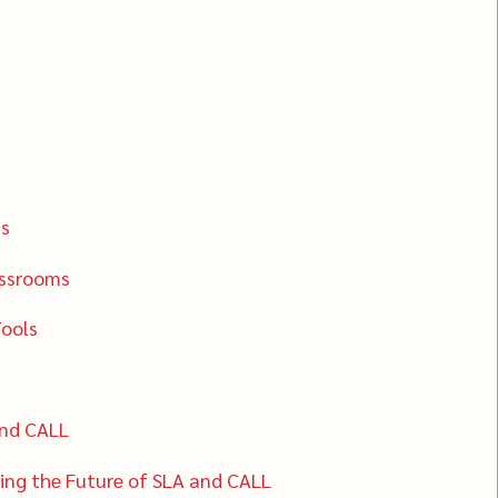
ns
assrooms
Tools
and CALL
ing the Future of SLA and CALL