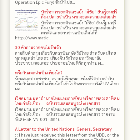
Operation Epic Fury) ซึ่งนำไปส...
นักวิชาการยกตัวเลขแย้ง “มีชัย” ยันเรียนฟรี
ถึงม.ปลายจำเป็น หากจะลดความเหลื่อมล้ำ
นักวิชาการยกตัวเลขแย้ง "มีชัย" ยันเรียนฟรี
ถึงม.ปลายจำเป็น หากจะลดความเหลื่อมล้ำ
เครดิตและอ่านข่าวฉบับเต็มได้ที่
http://www.matic...
30 คำถามจากคนไม่รักเจ้า
สามสิบคำถาม เกี่ยวกับสถาบันกษัตริย์ไทย สำหรับคนไทย
ทุกหมู่เหล่า โดย ดร.​ เพียงดิน รักไทย มหาวิทยาลัย
ประชาชน ขอเดชะ ประชาชนไทยที่รักทุกท่าน ผ...
ครีมกันแดดจำเป็นเพียงใด?
ห้องสมุดประชาชน | ความรู้เพื่อสุขภาพในชีวิตประจำวัน
ครีมกันแดดจำเป็นเพียงใด? เข้าใจอันตรายจากรังสี UV เลือก
ผล...
เวียดนาม: มหาอำนาจใหม่แห่งอาเซียน หรือภาพลวงตาที่คน
ไทยกำลังเชื่อ? — ฉบับรวมเล่มสมบูรณ์ ๙ เอกสาร
เวียดนาม: มหาอำนาจใหม่แห่งอาเซียน หรือภาพลวงตาที่คน
ไทยกำลังเชื่อ? — ฉบับรวมเล่มสมบูรณ์ ๙ เอกสาร รายงาน
พิเศษ SR-VN-001 · สถาบ...
A Letter to the United Nations' General Secretary
: : I have just received this letter from the UDD, or the
Redshirt group fighting for democracy in Thailand,