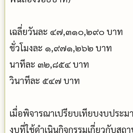
เฉลี่ยวันละ ๔๗,๓๑๐,๒๙๐ บาท
ชั่วโมงละ ๑,๙๗๑,๒๖๒ บาท
นาทีละ ๓๒,๘๕๔ บาท
วินาทีละ ๕๔๗ บาท
เมื่อพิจารณาเปรียบเทียบงบประมา
งบที่ใช้ดำเนินกิจกรรมเกี่ยวกับสถาบ