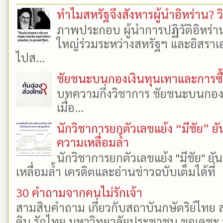
ทำไมสหรัฐจึงสังหารผู้นำอิหร่าน? ว
ภาพประกอบ ผู้นำการปฏิวัติอิหร่า
ใหญ่ร่วมระหว่างสหรัฐฯ และอิสราเอล
ไปส...
ชัยชนะบนกองเงินทุนเทาและการซื้อเ
บทความกึ่งวิชาการ ชัยชนะบนกองเงิ
เมื่อ...
นักวิชาการยกตัวเลขแย้ง “มีชัย” 
ความเหลื่อมล้ำ
นักวิชาการยกตัวเลขแย้ง "มีชัย" 
เหลื่อมล้ำ เครดิตและอ่านข่าวฉบับเต็มได้ที
30 คำถามจากคนไม่รักเจ้า
สามสิบคำถาม เกี่ยวกับสถาบันกษัตริย์ไทย ส
ดิน รักไทย มหาวิทยาลัยประชาชน ขอเดชะ ป