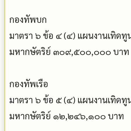
กองทัพบก
มาตรา ๖ ข้อ ๔ (๔) แผนงานเทิดทู
มหากษัตริย์ ๓๐๙,๕๐๐,๐๐๐ บาท
กองทัพเรือ
มาตรา ๖ ข้อ ๕ (๔) แผนงานเทิดทู
มหากษัตริย์ ๑๒,๒๔๖,๑๐๐ บาท