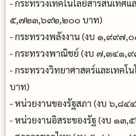
- กระทรวงเทคโนโลยีสารสนเทศและ
๕,๗๒๓,๖๙๒,๒๐๐ บาท)
- กระทรวงพลังงาน (งบ ๑,๙๙๗,
- กระทรวงพาณิชย์ (งบ ๗,๓๔๑,
- กระทรวงวิทยาศาสตร์และเทคโ
บาท)
- หน่วยงานของรัฐสภา (งบ ๖,๘
- หน่วยงานอิสระของรัฐ (งบ ๑๓