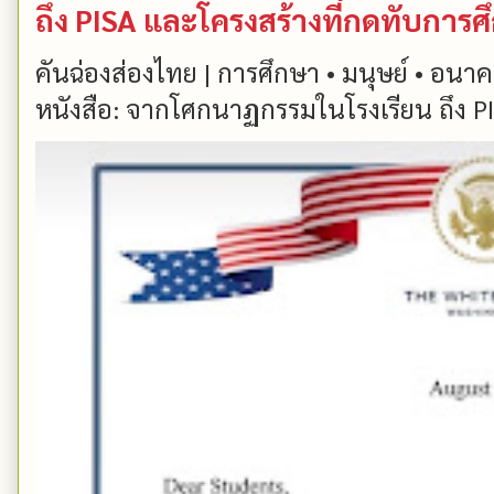
ถึง PISA และโครงสร้างที่กดทับการ
คันฉ่องส่องไทย | การศึกษา • มนุษย์ • อนาคต
หนังสือ: จากโศกนาฏกรรมในโรงเรียน ถึง PIS