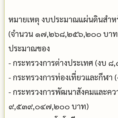
หมายเหตุ งบประมาณแผ่นดินสำหรับ
(จำนวน ๑๗,๒๖๘,๒๕๖,๒๐๐ บาท : 
ประมาณของ
- กระทรวงการต่างประเทศ (งบ 
- กระทรวงการท่องเที่ยวและกีฬ
- กระทรวงการพัฒนาสังคมและความ
๙,๕๓๙,๐๔๗,๒๐๐ บาท)