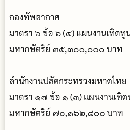
กองทัพอากาศ
มาตรา ๖ ข้อ ๖ (๔) แผนงานเทิดทู
มหากษัตริย์ ๓๕,๓๐๐,๐๐๐ บาท
สำนักงานปลัดกระทรวงมหาดไทย
มาตรา ๑๗ ข้อ ๑ (๓) แผนงานเทิดท
มหากษัตริย์ ๗๐,๑๖๒,๘๐๐ บาท