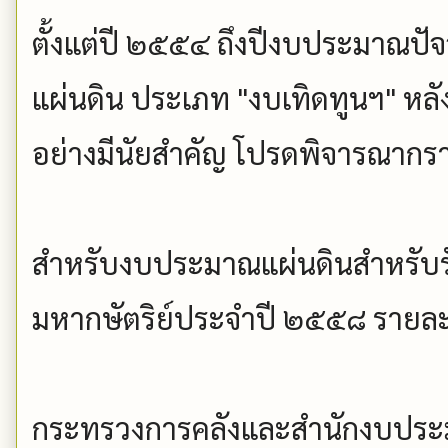
ตั้งแต่ปี ๒๕๕๔ ถึงปีงบประมาณปัจ
แผ่นดิน ประเภท "งบเทิดทูนฯ" หลั
อย่างมีนัยสำคัญ โปรดพิจารณากร
สำหรับงบประมาณแผ่นดินสำหรับร
มหากษัตริย์ประจำปี ๒๕๕๘ รายละเ
กระทรวงการคลังและสำนักงบปร