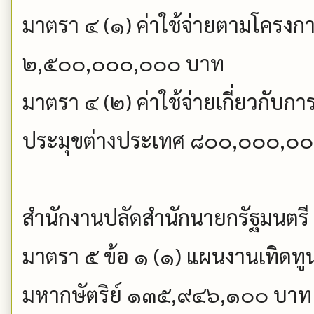
มาตรา ๔ (๑) ค่าใช้จ่ายตามโครงก
๒,๕๐๐,๐๐๐,๐๐๐ บาท
มาตรา ๔ (๒) ค่าใช้จ่ายเกี่ยวกับ
ประมุขต่างประเทศ ๘๐๐,๐๐๐,๐
สำนักงานปลัดสำนักนายกรัฐมนตรี
มาตรา ๕ ข้อ ๑ (๑) แผนงานเทิดทู
มหากษัตริย์ ๑๓๕,๙๔๖,๑๐๐ บาท