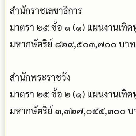
สำนักราชเลขาธิการ
มาตรา ๒๕ ข้อ ๑ (๑) แผนงานเทิดท
มหากษัตริย์ ๘๒๙,๕๐๓,๗๐๐ บาท
สำนักพระราชวัง
มาตรา ๒๕ ข้อ ๒ (๑) แผนงานเทิดท
มหากษัตริย์ ๓,๓๒๗,๐๕๕,๓๐๐ บ