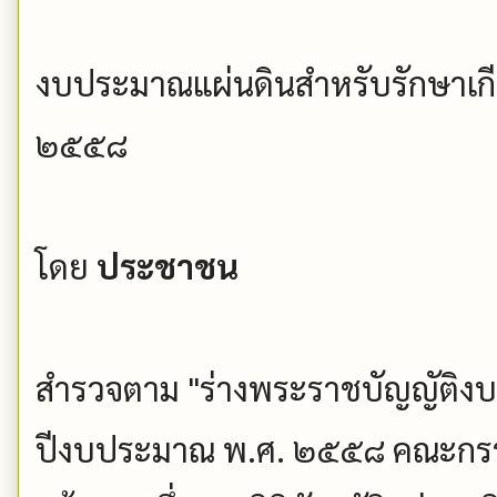
งบประมาณแผ่นดินสำหรับรักษาเกี
๒๕๕๘
โดย
ประชาชน
สำรวจตาม "ร่างพระราชบัญญัติ
ปีงบประมาณ พ.ศ. ๒๕๕๘ คณะกรรม