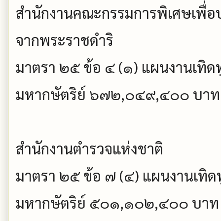
สำนักงานคณะกรรมการพิเศษเพื่อ
จากพระราชดำริ
มาตรา ๒๕ ข้อ ๔ (๑) แผนงานเทิดท
มหากษัตริย์ ๖๗๒,๐๔๙,๔๐๐ บาท
สำนักงานตำรวจแห่งชาติ
มาตรา ๒๕ ข้อ ๗ (๔) แผนงานเทิดท
มหากษัตริย์ ๕๐๑,๑๐๒,๔๐๐ บาท