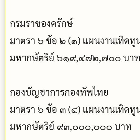
กรมราชองครักษ์
มาตรา ๖ ข้อ ๒ (๑) แผนงานเทิดทู
มหากษัตริย์ ๖๑๙,๔๗๒,๗๐๐ บา
กองบัญชาการกองทัพไทย
มาตรา ๖ ข้อ ๓ (๔) แผนงานเทิดทู
มหากษัตริย์ ๙๓,๐๐๐,๐๐๐ บาท