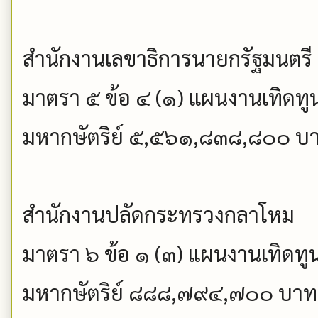
สำนักงานเลขาธิการนายกรัฐมนตรี
มาตรา ๕ ข้อ ๔ (๑) แผนงานเทิดทู
มหากษัตริย์ ๕,๕๖๑,๘๓๘,๘๐๐ บ
สำนักงานปลัดกระทรวงกลาโหม
มาตรา ๖ ข้อ ๑ (๓) แผนงานเทิดทู
มหากษัตริย์ ๘๘๘,๗๙๔,๗๐๐ บาท