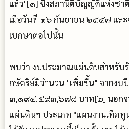
แล้ว"[๑] ซึ่งสภานิติบัญญัติแห่งช
เมื่อวันที่ ๑๖ กันยายน ๒๕๕๗ แ
เบกษาต่อไปนั้น
พบว่า งบประมาณแผ่นดินสำหรับร
กษัตริย์มีจำนวน "เพิ่มขึ้น" จากงบ
๓,๑๙๔,๕๙๓,๖๗๘ บาท[๒] นอกจากนี
แผ่นดินฯ ประเภท "แผนงานเทิดทูนฯ" 