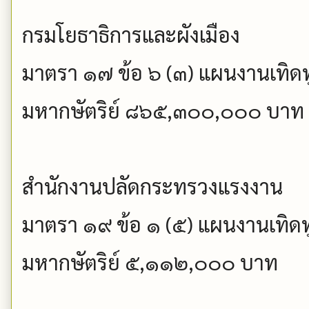
กรมโยธาธิการและผังเมือง
มาตรา ๑๗ ข้อ ๖ (๓) แผนงานเทิดท
มหากษัตริย์ ๘๖๕,๓๐๐,๐๐๐ บาท
สำนักงานปลัดกระทรวงแรงงาน
มาตรา ๑๙ ข้อ ๑ (๕) แผนงานเทิดท
มหากษัตริย์ ๕,๑๑๒,๐๐๐ บาท