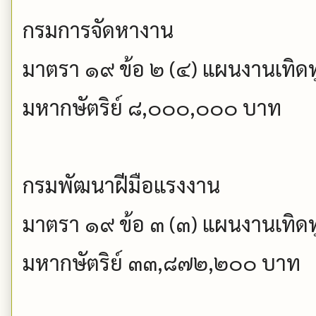
กรมการจัดหางาน
มาตรา ๑๙ ข้อ ๒ (๔) แผนงานเทิดท
มหากษัตริย์ ๘,๐๐๐,๐๐๐ บาท
กรมพัฒนาฝีมือแรงงาน
มาตรา ๑๙ ข้อ ๓ (๓) แผนงานเทิดท
มหากษัตริย์ ๓๓,๘๗๒,๒๐๐ บาท