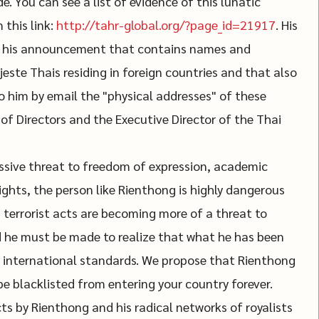
. You can see a list of evidence of this lunatic
 this link:
http://tahr-global.org/?page_id=21917
. His
ves his announcement that contains names and
ste Thais residing in foreign countries and that also
o him by email the "physical addresses" of these
of Directors and the Executive Director of the Thai
essive threat to freedom of expression, academic
ights, the person like Rienthong is highly dangerous
 terrorist acts are becoming more of a threat to
nd he must be made to realize that what he has been
e international standards. We propose that Rienthong
e blacklisted from entering your country forever.
cts by Rienthong and his radical networks of royalists