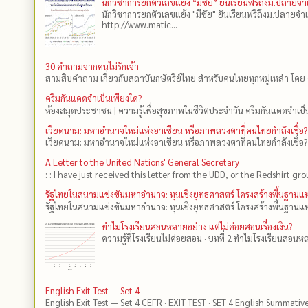
นักวิชาการยกตัวเลขแย้ง “มีชัย” ยันเรียนฟรีถึงม.ปลายจ
นักวิชาการยกตัวเลขแย้ง "มีชัย" ยันเรียนฟรีถึงม.ปลายจำ
http://www.matic...
30 คำถามจากคนไม่รักเจ้า
สามสิบคำถาม เกี่ยวกับสถาบันกษัตริย์ไทย สำหรับคนไทยทุกหมู่เหล่า โดย 
ครีมกันแดดจำเป็นเพียงใด?
ห้องสมุดประชาชน | ความรู้เพื่อสุขภาพในชีวิตประจำวัน ครีมกันแดดจำเป็น
เวียดนาม: มหาอำนาจใหม่แห่งอาเซียน หรือภาพลวงตาที่คนไทยกำลังเชื่อ?
เวียดนาม: มหาอำนาจใหม่แห่งอาเซียน หรือภาพลวงตาที่คนไทยกำลังเชื่อ?
A Letter to the United Nations' General Secretary
: : I have just received this letter from the UDD, or the Redshirt gro
รัฐไทยในสนามแข่งขันมหาอำนาจ: ทุนเชิงยุทธศาสตร์ โครงสร้างพื้นฐาน
รัฐไทยในสนามแข่งขันมหาอำนาจ: ทุนเชิงยุทธศาสตร์ โครงสร้างพื้นฐานแห
ทำไมโรงเรียนสอนหลายอย่าง แต่ไม่ค่อยสอนเรื่องเงิน?
ความรู้ที่โรงเรียนไม่ค่อยสอน · บทที่ 2 ทำไมโรงเรียนสอนหลา
English Exit Test — Set 4
English Exit Test — Set 4 CEFR · EXIT TEST · SET 4 English Summativ