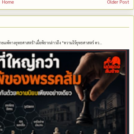
Home
Older Post
ายแพ้ทางยุทธศาสตร์? เมื่อพิธากล่าวถึง “ความไร้ยุทธศาสตร์ คว...