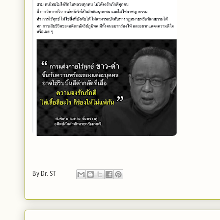
By
Dr. ST