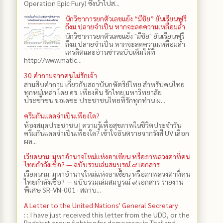
Operation Epic Fury) ซึ่งนำไปส...
นักวิชาการยกตัวเลขแย้ง “มีชัย” ยันเรียนฟรี
ถึงม.ปลายจำเป็น หากจะลดความเหลื่อมล้ำ
นักวิชาการยกตัวเลขแย้ง "มีชัย" ยันเรียนฟรี
ถึงม.ปลายจำเป็น หากจะลดความเหลื่อมล้ำ
เครดิตและอ่านข่าวฉบับเต็มได้ที่
http://www.matic...
30 คำถามจากคนไม่รักเจ้า
สามสิบคำถาม เกี่ยวกับสถาบันกษัตริย์ไทย สำหรับคนไทย
ทุกหมู่เหล่า โดย ดร.​ เพียงดิน รักไทย มหาวิทยาลัย
ประชาชน ขอเดชะ ประชาชนไทยที่รักทุกท่าน ผ...
ครีมกันแดดจำเป็นเพียงใด?
ห้องสมุดประชาชน | ความรู้เพื่อสุขภาพในชีวิตประจำวัน
ครีมกันแดดจำเป็นเพียงใด? เข้าใจอันตรายจากรังสี UV เลือก
ผล...
เวียดนาม: มหาอำนาจใหม่แห่งอาเซียน หรือภาพลวงตาที่คน
ไทยกำลังเชื่อ? — ฉบับรวมเล่มสมบูรณ์ ๙ เอกสาร
เวียดนาม: มหาอำนาจใหม่แห่งอาเซียน หรือภาพลวงตาที่คน
ไทยกำลังเชื่อ? — ฉบับรวมเล่มสมบูรณ์ ๙ เอกสาร รายงาน
พิเศษ SR-VN-001 · สถาบ...
A Letter to the United Nations' General Secretary
: : I have just received this letter from the UDD, or the
Redshirt group fighting for democracy in Thailand,