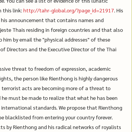
. You can see a list of evidence of this lunatic
 this link:
http://tahr-global.org/?page_id=21917
. His
ves his announcement that contains names and
ste Thais residing in foreign countries and that also
o him by email the "physical addresses" of these
of Directors and the Executive Director of the Thai
essive threat to freedom of expression, academic
ights, the person like Rienthong is highly dangerous
 terrorist acts are becoming more of a threat to
nd he must be made to realize that what he has been
e international standards. We propose that Rienthong
e blacklisted from entering your country forever.
cts by Rienthong and his radical networks of royalists