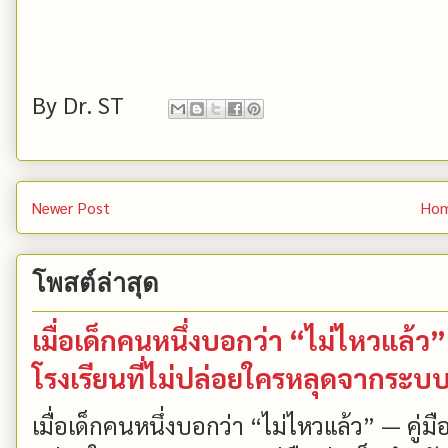
By
Dr. ST
Newer Post
Ho
โพสต์ล่าสุด
เมื่อเด็กคนหนึ่งบอกว่า “ไม่ไหวแล้
โรงเรียนที่ไม่ปล่อยใครหลุดจากระบ
เมื่อเด็กคนหนึ่งบอกว่า “ไม่ไหวแล้ว” — คู่