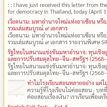
: : I have just received this letter from t
for democracy in Thailand, today (April 19)
เวียดนาม: มหาอำนาจใหม่แห่งอาเซียน หรือ
รวมเล่มสมบูรณ์ ๙ เอกสาร
เวียดนาม: มหาอำนาจใหม่แห่งอาเซียน หรือ
รวมเล่มสมบูรณ์ ๙ เอกสาร รายงานพิเศษ SR
รัฐไทยในสนามแข่งขันมหาอำนาจ: ทุนเชิงย
และการปรับสมดุลไทย–จีน–สหรัฐฯ (2568
รัฐไทยในสนามแข่งขันมหาอำนาจ: ทุนเชิงย
และการปรับสมดุลไทย–จีน–สหรัฐฯ (2568–25
ทำไมโรงเรียนสอนหลายอย่าง แต่ไม่
ความรู้ที่โรงเรียนไม่ค่อยสอน · บท
ค่อยสอนเรื่องเงิน? เราเรียนเพื่อเตรี
English Exit Test — Set 4