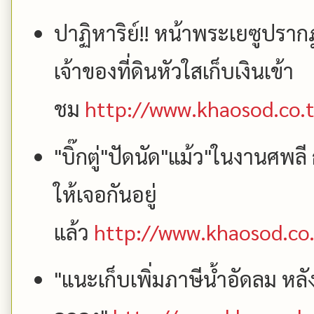
ปาฏิหาริย์!! หน้าพระเยซูปรากฎ
เจ้าของที่ดินหัวใสเก็บเงินเข้า
ชม
http://www.khaosod.co.
"บิ๊กตู่"ปัดนัด"แม้ว"ในงานศพลี ก
ให้เจอกันอยู่
แล้ว
http://www.khaosod.co
"แนะเก็บเพิ่มภาษีน้ำอัดลม หล