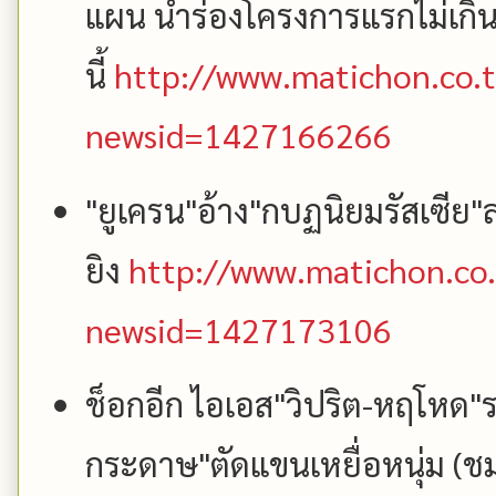
แผน นำร่องโครงการแรกไม่เกิน
นี้
http://www.matichon.co.t
newsid=1427166266
"ยูเครน"อ้าง"กบฏนิยมรัสเซีย"
ยิง
http://www.matichon.co.
newsid=1427173106
ช็อกอีก ไอเอส"วิปริต-หฤโหด"รา
กระดาษ"ตัดแขนเหยื่อหนุ่ม (ช