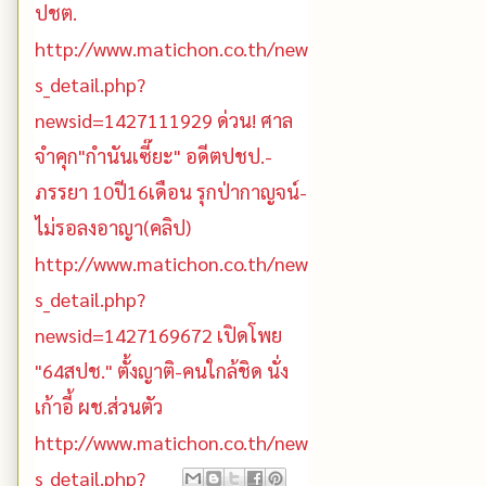
By
Dr. ST