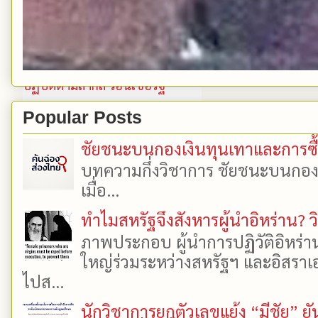
Popular Posts
ชัยชนะบนกองเงินทุนเทาและการซื้อเ
บทความกึ่งวิชาการ ชัยชนะบนกองเงิ
เมื่อ...
ทำไมสหรัฐจึงสังหารผู้นำอิหร่าน? ว
ภาพประกอบ ผู้นำการปฏิวัติอิหร่า
ใหญ่ร่วมระหว่างสหรัฐฯ และอิสราเอล
ไปส...
นักวิชาการยกตัวเลขแย้ง “มีชัย” 