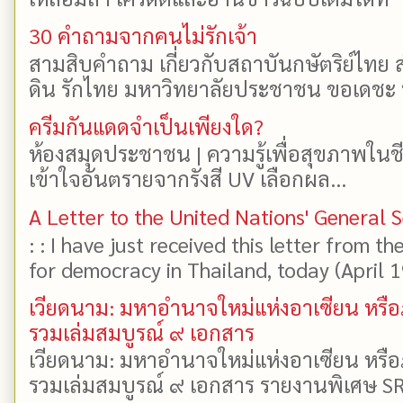
30 คำถามจากคนไม่รักเจ้า
สามสิบคำถาม เกี่ยวกับสถาบันกษัตริย์ไทย ส
ดิน รักไทย มหาวิทยาลัยประชาชน ขอเดชะ ป
ครีมกันแดดจำเป็นเพียงใด?
ห้องสมุดประชาชน | ความรู้เพื่อสุขภาพในช
เข้าใจอันตรายจากรังสี UV เลือกผล...
A Letter to the United Nations' General 
: : I have just received this letter from t
for democracy in Thailand, today (April 19)
เวียดนาม: มหาอำนาจใหม่แห่งอาเซียน หรือ
รวมเล่มสมบูรณ์ ๙ เอกสาร
เวียดนาม: มหาอำนาจใหม่แห่งอาเซียน หรือ
รวมเล่มสมบูรณ์ ๙ เอกสาร รายงานพิเศษ SR