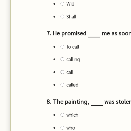
Will
Shall
7. He promised ______ me as soo
to call
calling
call
called
8. The painting, ______ was stol
which
who