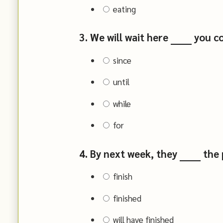
eating
3. We will wait here ______ you 
since
until
while
for
4. By next week, they ______ the 
finish
finished
will have finished