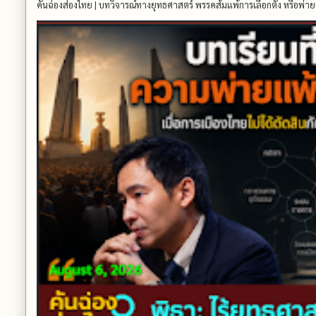
คันฉ่องส่องไทย | บทวิจารณ์ทางยุทธศาสตร์ พรรคส้มแพ้การเลือกตั้ง หรือพ่าย