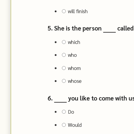
will finish
5. She is the person ______ calle
which
who
whom
whose
6. ______ you like to come with u
Do
Would